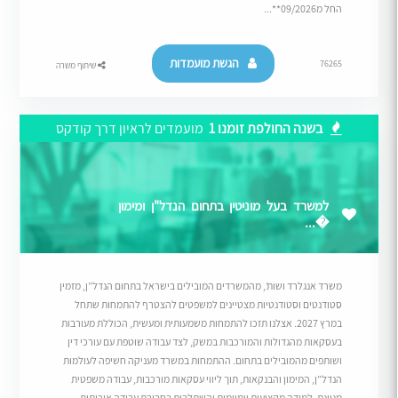
החל מ09/2026**...
הגשת מועמדות
76265
שיתוף משרה
בשנה החולפת זומנו 1
מועמדים לראיון דרך קודקס
למשרד בעל מוניטין בתחום הנדל"ן ומימון
�...
משרד אנגלרד ושות’, מהמשרדים המובילים בישראל בתחום הנדל”ן, מזמין
סטודנטים וסטודנטיות מצטיינים למשפטים להצטרף להתמחות שתחל
במרץ 2027. אצלנו תזכו להתמחות משמעותית ומעשית, הכוללת מעורבות
בעסקאות מהגדולות והמורכבות במשק, לצד עבודה שוטפת עם עורכי דין
ושותפים מהמובילים בתחום. ההתמחות במשרד מעניקה חשיפה לעולמות
הנדל”ן, המימון והבנקאות, תוך ליווי עסקאות מורכבות, עבודה משפטית
מגוונת, למידה מקצועית יומיומית והשתלבות בסביבת עבודה איכותית,