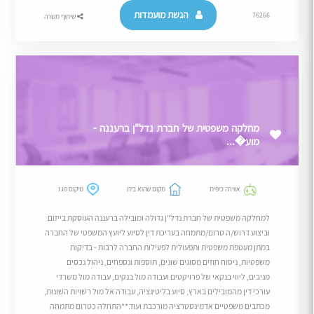
הגשת מועמדות
76266
שיתוף משרה
מחלקה משפטית של חברת נדל"ן ברעננה -
מוע�...
אווירה כיפית
מקום שהוא בית
מיקום פגז
למחלקה משפטית של חברת נדל"ן גדולה ומובילה ברעננה העוסקת בייזום
וביצוע דרוש/ה טרום/מתמחה בעריכת דין לסיוע ליועץ המשפטי של החברה
במתן מעטפת משפטית ותפעולית לפעילות החברה לרבות - בדיקות
משפטיות, ניסוח חוזים מסוגים שונים, תוספות ונספחים, ניהול נכסים
מניבים, ליווי בנקאי של פרויקטים ועבודה מול בנקים, עבודה מול משרדי
עורכי דין מהמובילים בארץ, סיוע בליטיגציה, עבודה אל מול רשויות השונות,
מכתבים משפטיים אדמינסטרציה מורכבת ועוד.**התחלה כטרום מתמחה