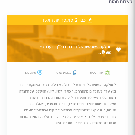
משרות חמות
כבר 2
מועמדויות הוגשו
מחלקה משפטית של חברת נדל"ן ברעננה -
מוע�...
אווירה כיפית
מקום שהוא בית
מיקום פגז
למחלקה משפטית של חברת נדל"ן גדולה ומובילה ברעננה העוסקת בייזום
וביצוע דרוש/ה טרום/מתמחה בעריכת דין לסיוע ליועץ המשפטי של החברה
במתן מעטפת משפטית ותפעולית לפעילות החברה לרבות - בדיקות
משפטיות, ניסוח חוזים מסוגים שונים, תוספות ונספחים, ניהול נכסים
מניבים, ליווי בנקאי של פרויקטים ועבודה מול בנקים, עבודה מול משרדי
עורכי דין מהמובילים בארץ, סיוע בליטיגציה, עבודה אל מול רשויות השונות,
מכתבים משפטיים אדמינסטרציה מורכבת ועוד....