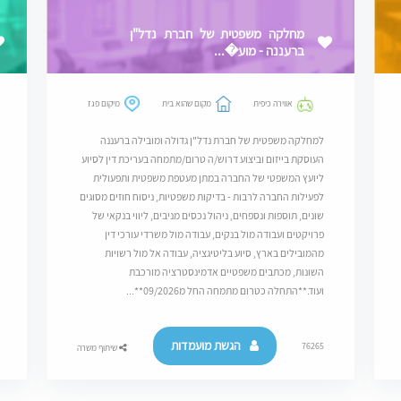
מחלקה משפטית של חברת נדל"ן
ברעננה - מוע�...
אווירה כיפית
מקום שהוא בית
מיקום פגז
למחלקה משפטית של חברת נדל"ן גדולה ומובילה ברעננה
העוסקת בייזום וביצוע דרוש/ה טרום/מתמחה בעריכת דין לסיוע
ליועץ המשפטי של החברה במתן מעטפת משפטית ותפעולית
לפעילות החברה לרבות - בדיקות משפטיות, ניסוח חוזים מסוגים
שונים, תוספות ונספחים, ניהול נכסים מניבים, ליווי בנקאי של
פרויקטים ועבודה מול בנקים, עבודה מול משרדי עורכי דין
מהמובילים בארץ, סיוע בליטיגציה, עבודה אל מול רשויות
השונות, מכתבים משפטיים אדמינסטרציה מורכבת
ועוד.**התחלה כטרום מתמחה החל מ09/2026**...
הגשת מועמדות
76265
שיתוף משרה