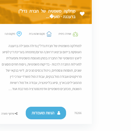
מחלקה משפטית של חברת נדל"ן
ברעננה - מוע�...
אווירה כיפית
מקום שהוא בית
מיקום פגז
למחלקה משפטית של חברת נדל"ן גדולה ומובילה ברעננה
העוסקת בייזום וביצוע דרוש/ה טרום/מתמחה בעריכת דין לסיוע
ליועץ המשפטי של החברה במתן מעטפת משפטית ותפעולית
לפעילות החברה לרבות - בדיקות משפטיות, ניסוח חוזים מסוגים
שונים, תוספות ונספחים, ניהול נכסים מניבים, ליווי בנקאי של
פרויקטים ועבודה מול בנקים, עבודה מול משרדי עורכי דין
מהמובילים בארץ, סיוע בליטיגציה, עבודה אל מול רשויות
השונות, מכתבים משפטיים אדמינסטרציה מורכבת ועוד....
הגשת מועמדות
76266
שיתוף משרה