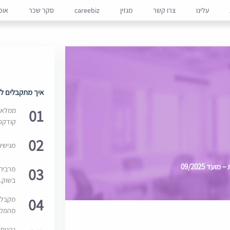
עלינו
צרו קשר
מגזין
careebiz
סקר שכר
אופ
איך מתקבלים למ
01
ממלאים
קודקס
02
מגישי
ד 09/2025
03
מרבית
בשוק. 
04
מקבלי
מהמקור
נהנים 