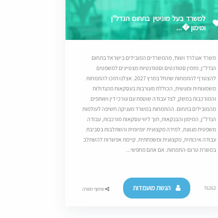
למשרד בעל מוניטין בתחום הנדל"ן
ומימון �...
משרד אנגלרד ושות’, מהמשרדים המובילים בישראל בתחום
הנדל”ן, מזמין סטודנטים וסטודנטיות מצטיינים למשפטים
להצטרף להתמחות שתחל במרץ 2027. אצלנו תזכו להתמחות
משמעותית ומעשית, הכוללת מעורבות בעסקאות מהגדולות
והמורכבות במשק, לצד עבודה שוטפת עם עורכי דין ושותפים
מהמובילים בתחום. ההתמחות במשרד מעניקה חשיפה לעולמות
הנדל”ן, המימון והבנקאות, תוך ליווי עסקאות מורכבות, עבודה
משפטית מגוונת, למידה מקצועית יומיומית והשתלבות בסביבת
עבודה איכותית, מקצועית ומשפחתית. קיימת אפשרות להשתלב
במשרת טרום-התמחות. אם אתם מחפשי...
הגשת מועמדות
76262
שיתוף משרה