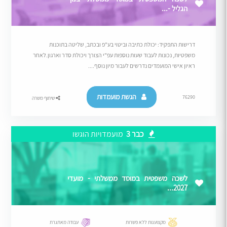
הגליל -...
דרישות התפקיד: יכולת כתיבה וביטוי בע"פ ובכתב, שליטה בתוכנות
משפטיות, נכונות לעבוד שעות נוספות עפ"י הצורך ויכולת סדר וארגון.לאחר
ראיון אישי המועמדים נדרשים לעבור מיון נוסף....
הגשת מועמדות
76290
שיתוף משרה
כבר 3
מועמדויות הוגשו
לשכה משפטית במוסד ממשלתי - מועדי
2027...
מקצוענות ללא פשרות
עבודה מאתגרת