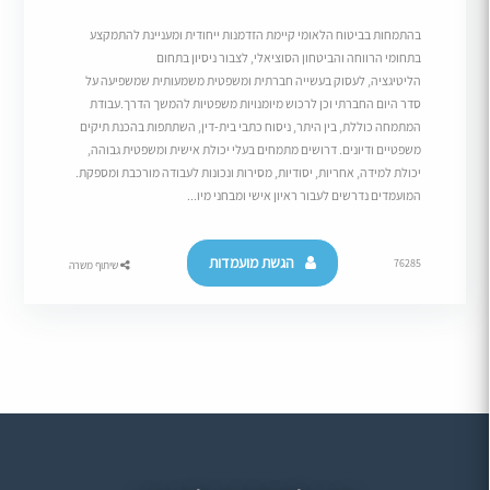
בהתמחות בביטוח הלאומי קיימת הזדמנות ייחודית ומעניינת להתמקצע
בתחומי הרווחה והביטחון הסוציאלי, לצבור ניסיון בתחום
הליטיגציה, לעסוק בעשייה חברתית ומשפטית משמעותית שמשפיעה על
סדר היום החברתי וכן לרכוש מיומנויות משפטיות להמשך הדרך.עבודת
המתמחה כוללת, בין היתר, ניסוח כתבי בית-דין, השתתפות בהכנת תיקים
משפטיים ודיונים. דרושים מתמחים בעלי יכולת אישית ומשפטית גבוהה,
יכולת למידה, אחריות, יסודיות, מסירות ונכונות לעבודה מורכבת ומספקת.
המועמדים נדרשים לעבור ראיון אישי ומבחני מיו...
הגשת מועמדות
76285
שיתוף משרה