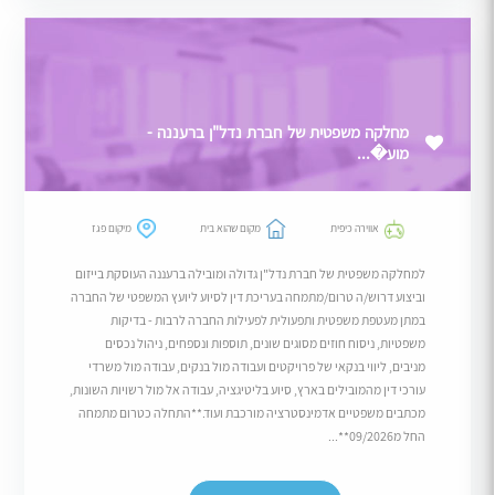
מחלקה משפטית של חברת נדל"ן ברעננה -
מוע�...
אווירה כיפית
מקום שהוא בית
מיקום פגז
למחלקה משפטית של חברת נדל"ן גדולה ומובילה ברעננה העוסקת בייזום
וביצוע דרוש/ה טרום/מתמחה בעריכת דין לסיוע ליועץ המשפטי של החברה
במתן מעטפת משפטית ותפעולית לפעילות החברה לרבות - בדיקות
משפטיות, ניסוח חוזים מסוגים שונים, תוספות ונספחים, ניהול נכסים
מניבים, ליווי בנקאי של פרויקטים ועבודה מול בנקים, עבודה מול משרדי
עורכי דין מהמובילים בארץ, סיוע בליטיגציה, עבודה אל מול רשויות השונות,
מכתבים משפטיים אדמינסטרציה מורכבת ועוד.**התחלה כטרום מתמחה
החל מ09/2026**...