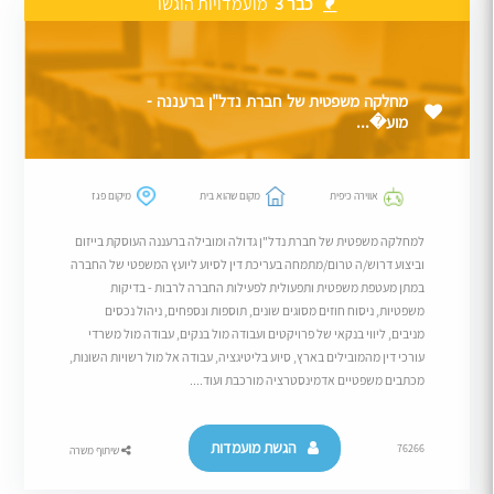
כבר 3
מועמדויות הוגשו
מחלקה משפטית של חברת נדל"ן ברעננה -
מוע�...
אווירה כיפית
מקום שהוא בית
מיקום פגז
למחלקה משפטית של חברת נדל"ן גדולה ומובילה ברעננה העוסקת בייזום
וביצוע דרוש/ה טרום/מתמחה בעריכת דין לסיוע ליועץ המשפטי של החברה
במתן מעטפת משפטית ותפעולית לפעילות החברה לרבות - בדיקות
משפטיות, ניסוח חוזים מסוגים שונים, תוספות ונספחים, ניהול נכסים
מניבים, ליווי בנקאי של פרויקטים ועבודה מול בנקים, עבודה מול משרדי
עורכי דין מהמובילים בארץ, סיוע בליטיגציה, עבודה אל מול רשויות השונות,
מכתבים משפטיים אדמינסטרציה מורכבת ועוד....
הגשת מועמדות
76266
שיתוף משרה