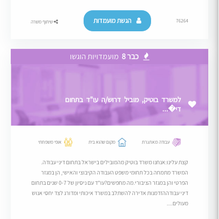
הגשת מועמדות
76264
שיתוף משרה
כבר 8
מועמדויות הוגשו
למשרד בוטיק, מוביל דרוש/ה עו"ד בתחום
די�...
עבודה מאתגרת
מקום שהוא בית
אופי משפחתי
קצת עלינו:אנחנו משרד בוטיק מהמובילים בישראל בתחום דיני עבודה.
המשרד מתמחה בכל תחומי משפט העבודה הקיבוצי והאישי, הן במגזר
הפרטי והן במגזר הציבורי.מה מחפשים?עו"ד עם ניסיון של 0-7 שנים בתחום
דיני עבודההזדמנות אדירה להשתלב במשרד איכותי ומדורג לצד יחסי אנוש
מעולים....