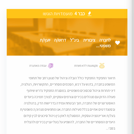
כבר 4
מועמדויות הוגשו
לחברה ציבורית בינ"ל דרוש/ה יועץ/ת
משפטי...
מקצוענות ללא פשרות
עבודה מאתגרת
תיאור התפקיד:התפקיד כולל הובלה וניהול של מגוון רחב של תחומי
המשפט בחברה, בדגש על רכש, הסכמים מסחריים, התקשרויות, רגולציה,
דיני תחרות וניהול סכסוכים משפטיים. במסגרת התפקיד נדרש שיתוף
פעולה הדוק עם מנהלים בכירים וגורמים עסקיים, לצורך תמיכה ביעדים
האסטרטגיים של החברה, תוך הבטחת עמידה בדרישות הדין, ברגולציה
ובסטנדרטים אתיים בכלל פעילות החברה.אנו מחפשים מנהיג/ה משפטי/ת
בעל/ת אוריינטציה עסקית, המסוגל/ת לאזן בין ניהול סיכונים לבין קידום
היעדים המסחריים של החברה, להשפיע על בעלי עניין בכירים ולהצליח
בסבי...