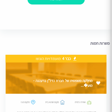
משרות חמות
כבר 4
מועמדויות הוגשו
מחלקה משפטית של חברת נדל"ן ברעננה -
מוע�...
אווירה כיפית
מקום שהוא בית
מיקום פגז