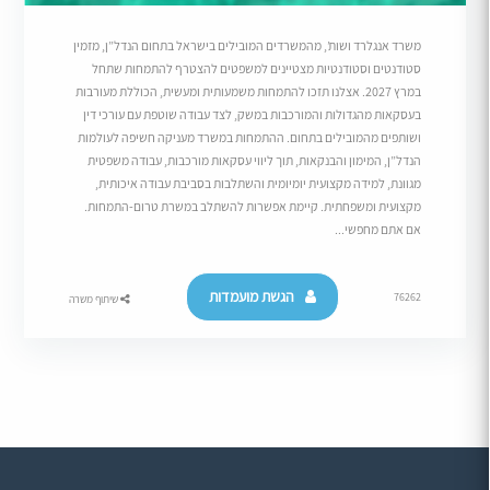
משרד אנגלרד ושות’, מהמשרדים המובילים בישראל בתחום הנדל”ן, מזמין
סטודנטים וסטודנטיות מצטיינים למשפטים להצטרף להתמחות שתחל
במרץ 2027. אצלנו תזכו להתמחות משמעותית ומעשית, הכוללת מעורבות
בעסקאות מהגדולות והמורכבות במשק, לצד עבודה שוטפת עם עורכי דין
ושותפים מהמובילים בתחום. ההתמחות במשרד מעניקה חשיפה לעולמות
הנדל”ן, המימון והבנקאות, תוך ליווי עסקאות מורכבות, עבודה משפטית
מגוונת, למידה מקצועית יומיומית והשתלבות בסביבת עבודה איכותית,
מקצועית ומשפחתית. קיימת אפשרות להשתלב במשרת טרום-התמחות.
אם אתם מחפשי...
הגשת מועמדות
76262
שיתוף משרה