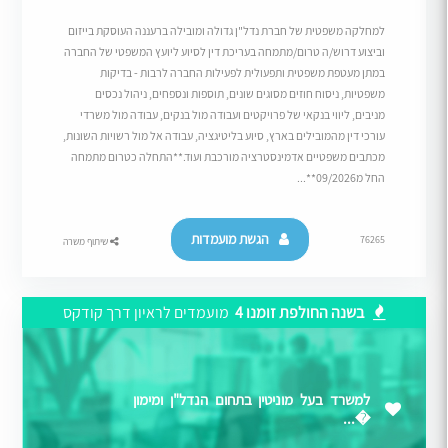
למחלקה משפטית של חברת נדל"ן גדולה ומובילה ברעננה העוסקת בייזום
וביצוע דרוש/ה טרום/מתמחה בעריכת דין לסיוע ליועץ המשפטי של החברה
במתן מעטפת משפטית ותפעולית לפעילות החברה לרבות - בדיקות
משפטיות, ניסוח חוזים מסוגים שונים, תוספות ונספחים, ניהול נכסים
מניבים, ליווי בנקאי של פרויקטים ועבודה מול בנקים, עבודה מול משרדי
עורכי דין מהמובילים בארץ, סיוע בליטיגציה, עבודה אל מול רשויות השונות,
מכתבים משפטיים אדמינסטרציה מורכבת ועוד.**התחלה כטרום מתמחה
החל מ09/2026**...
הגשת מועמדות
76265
שיתוף משרה
בשנה החולפת זומנו 4
מועמדים לראיון דרך קודקס
למשרד בעל מוניטין בתחום הנדל"ן ומימון
�...