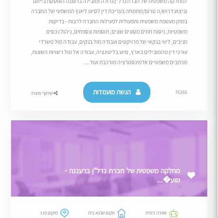
למחלקה משפטית של חברת נדל"ן גדולה ומובילה ברעננה העוסקת בייזום
וביצוע דרוש/ה טרום/מתמחה בעריכת דין לסיוע ליועץ המשפטי של החברה
במתן מעטפת משפטית ותפעולית לפעילות החברה לרבות - בדיקות
משפטיות, ניסוח חוזים מסוגים שונים, תוספות ונספחים, ניהול נכסים
מניבים, ליווי בנקאי של פרויקטים ועבודה מול בנקים, עבודה מול משרדי
עורכי דין מהמובילים בארץ, סיוע בליטיגציה, עבודה אל מול רשויות השונות,
מכתבים משפטיים אדמינסטרציה מורכבת ועוד....
הגשת מועמדות
76266
שיתוף משרה
מחלקה משפטית של חברת נדל"ן ברעננה -
מוע�...
אווירה כיפית
מקום שהוא בית
מיקום פגז