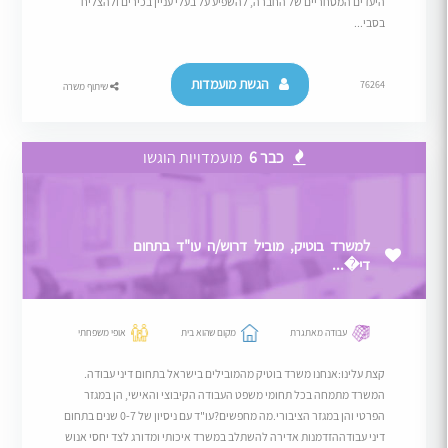
היעדים המסחריים של החברה, להשפיע על בעלי עניין בכירים ולהצליח
בסבי...
הגשת מועמדות
76264
שיתוף משרה
כבר 6
מועמדויות הוגשו
למשרד בוטיק, מוביל דרוש/ה עו"ד בתחום
די�...
עבודה מאתגרת
מקום שהוא בית
אופי משפחתי
קצת עלינו:אנחנו משרד בוטיק מהמובילים בישראל בתחום דיני עבודה.
המשרד מתמחה בכל תחומי משפט העבודה הקיבוצי והאישי, הן במגזר
הפרטי והן במגזר הציבורי.מה מחפשים?עו"ד עם ניסיון של 0-7 שנים בתחום
דיני עבודההזדמנות אדירה להשתלב במשרד איכותי ומדורג לצד יחסי אנוש