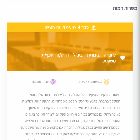
משרות חמות
כבר 4
מועמדויות הוגשו
לחברה ציבורית בינ"ל דרוש/ה יועץ/ת
משפטי...
מקצוענות ללא פשרות
עבודה מאתגרת
תיאור התפקיד:התפקיד כולל הובלה וניהול של מגוון רחב של תחומי
המשפט בחברה, בדגש על רכש, הסכמים מסחריים, התקשרויות, רגולציה,
דיני תחרות וניהול סכסוכים משפטיים. במסגרת התפקיד נדרש שיתוף
פעולה הדוק עם מנהלים בכירים וגורמים עסקיים, לצורך תמיכה ביעדים
האסטרטגיים של החברה, תוך הבטחת עמידה בדרישות הדין, ברגולציה
ובסטנדרטים אתיים בכלל פעילות החברה.אנו מחפשים מנהיג/ה משפטי/ת
בעל/ת אוריינטציה עסקית, המסוגל/ת לאזן בין ניהול סיכונים לבין קידום