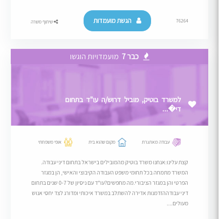
הגשת מועמדות
76264
שיתוף משרה
כבר 7
מועמדויות הוגשו
למשרד בוטיק, מוביל דרוש/ה עו"ד בתחום
די�...
עבודה מאתגרת
מקום שהוא בית
אופי משפחתי
קצת עלינו:אנחנו משרד בוטיק מהמובילים בישראל בתחום דיני עבודה.
המשרד מתמחה בכל תחומי משפט העבודה הקיבוצי והאישי, הן במגזר
הפרטי והן במגזר הציבורי.מה מחפשים?עו"ד עם ניסיון של 0-7 שנים בתחום
דיני עבודההזדמנות אדירה להשתלב במשרד איכותי ומדורג לצד יחסי אנוש
מעולים....