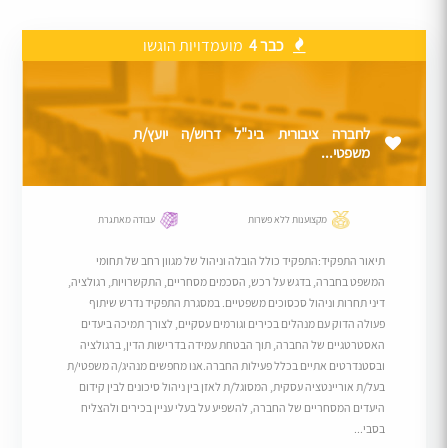
כבר 4
מועמדויות הוגשו
לחברה ציבורית בינ"ל דרוש/ה יועץ/ת
משפטי...
מקצוענות ללא פשרות
עבודה מאתגרת
תיאור התפקיד:התפקיד כולל הובלה וניהול של מגוון רחב של תחומי
המשפט בחברה, בדגש על רכש, הסכמים מסחריים, התקשרויות, רגולציה,
דיני תחרות וניהול סכסוכים משפטיים. במסגרת התפקיד נדרש שיתוף
פעולה הדוק עם מנהלים בכירים וגורמים עסקיים, לצורך תמיכה ביעדים
האסטרטגיים של החברה, תוך הבטחת עמידה בדרישות הדין, ברגולציה
ובסטנדרטים אתיים בכלל פעילות החברה.אנו מחפשים מנהיג/ה משפטי/ת
בעל/ת אוריינטציה עסקית, המסוגל/ת לאזן בין ניהול סיכונים לבין קידום
היעדים המסחריים של החברה, להשפיע על בעלי עניין בכירים ולהצליח
בסבי...