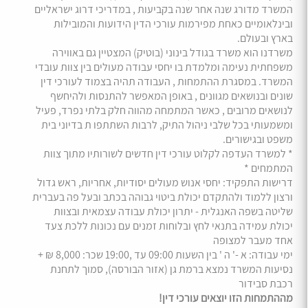
המשרד מדורג שנה אחר שנה בקביעות , במדריכי דרוג ישראליים
ובינלאומיים כאחת מפירמות עורכי הדין הידועות והמובילות
בארץ ובעולם.
משרדנו הוא משרד בגודל בינוני (בוטיק) המצטיין גם באווירה
משפחתית נעימה ומלמדת בו יחסי עבודה מעולים בין צוות עובדי
המשרד. במסגרת ההתמחות , העבודה תהיה בצמוד לעורכי דין
שונים ובנושאים מגוונים , באופן המאפשר להתנסות ולהיחשף
לנושאים מרובים , כאשר המתמחה מהווה חלק בלתי נפרד, פעיל
ומשמעותי בכל שלבי ניהול התיק, לרבות השתתפו ת בדיוני בית
משפט ובגישורים.
* למשרד העדפה לקלוט עורכי דין חדשים לשורותיו מתוך צוות
המתמחים *
דרישות התפקיד: יחסי אנוש מעולים יסודיות, אחריות, ראש גדול
ורצון ללמוד ולהתקדם יכולת ביטוי גבוהה בכתב ובעל פה בעברית
שליטה בשפה האנגלית - יתרון יכולת עבודה עצמאית ובצוות
יכולת עמידה בתנאי לחץ ובלוחות זמנים עם נכונות ללכת צעד
אחד מעבר למצופה
ימי עבודה: א -' ה ' בין השעות 09:00 עד ,19:00 שכר: 8,000 ₪ +
נסיעות המשרד נמצא ברמת גן (אזור הבורסה), סמוך לתחנת
רכבת סבידור
מההתמחות הזו יוצאים עורכי דין!