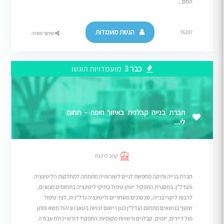
המס...
הגשת מועמדות
76297
שיתוף משרה
כבר 3
מועמדויות הוגשו
חברת בנייה קבלנית באיזור חיפה - תחום
לי...
קרוב לרכבת
חברת בנייה ותיקה מחפשת לגייס לשורותיה מתמחה למחלקות הליטיגציה
והנדל"ן. במסגרת התפקיד יינתן טיפול בתיקי ליטיגציה בתחומים מגוונים,
לרבות ליקויי בנייה, סכסוכים מסחריים וליטיגציה נדל"נית, לצד טיפול
שוטף בנושאים מתחום הנדל"ן כגון רישום זכויות בטאבו וניהול משא ומתן
מול דיירים, יזמים, קבלנים ורשויות מקומיות.התפקיד דורש יכולת עבודה