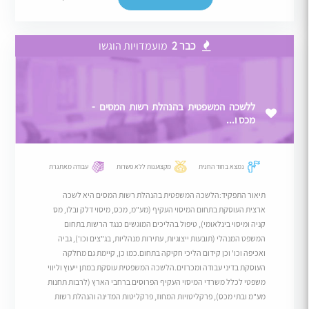
כבר 2
מועמדויות הוגשו
ללשכה המשפטית בהנהלת רשות המסים -
מכס ו...
נמצא בחוד החנית
מקצוענות ללא פשרות
עבודה מאתגרת
תיאור התפקיד:הלשכה המשפטית בהנהלת רשות המסים היא לשכה
ארצית העוסקת בתחום המיסוי העקיף (מע"מ, מכס, מיסוי דלק ובלו, מס
קניה ומיסוי בינלאומי), טיפול בהליכים המוגשים כנגד הרשות בתחום
המשפט המנהלי (תובעות ייצוגיות, עתירות מנהליות, בג"צים וכו'), גביה
ואכיפה וכו' וכן קידום הליכי חקיקה בתחום.כמו כן, קיימת גם מחלקה
העוסקת בדיני עבודה ומכרזים.הלשכה המשפטית עוסקת במתן ייעוץ וליווי
משפטי לכלל משרדי המיסוי העקיף הפרוסים ברחבי הארץ (לרבות תחנות
מע"מ ובתי מכס), פרקליטויות המחוז, פרקליטות המדינה והנהלת רשות