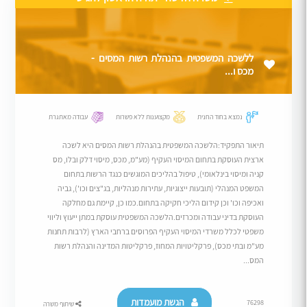
ללשכה המשפטית בהנהלת רשות המסים -
מכס ו...
נמצא בחוד החנית
מקצוענות ללא פשרות
עבודה מאתגרת
תיאור התפקיד:הלשכה המשפטית בהנהלת רשות המסים היא לשכה
ארצית העוסקת בתחום המיסוי העקיף (מע"מ, מכס, מיסוי דלק ובלו, מס
קניה ומיסוי בינלאומי), טיפול בהליכים המוגשים כנגד הרשות בתחום
המשפט המנהלי (תובעות ייצוגיות, עתירות מנהליות, בג"צים וכו'), גביה
ואכיפה וכו' וכן קידום הליכי חקיקה בתחום.כמו כן, קיימת גם מחלקה
העוסקת בדיני עבודה ומכרזים.הלשכה המשפטית עוסקת במתן ייעוץ וליווי
משפטי לכלל משרדי המיסוי העקיף הפרוסים ברחבי הארץ (לרבות תחנות
מע"מ ובתי מכס), פרקליטויות המחוז, פרקליטות המדינה והנהלת רשות
המס...
הגשת מועמדות
76298
שיתוף משרה