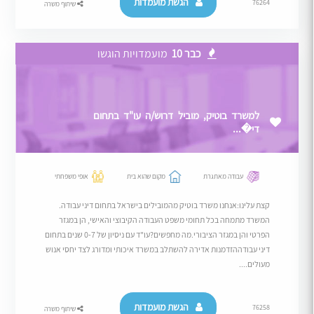
הגשת מועמדות
76264
שיתוף משרה
כבר 10
מועמדויות הוגשו
למשרד בוטיק, מוביל דרוש/ה עו"ד בתחום
די�...
עבודה מאתגרת
מקום שהוא בית
אופי משפחתי
קצת עלינו:אנחנו משרד בוטיק מהמובילים בישראל בתחום דיני עבודה.
המשרד מתמחה בכל תחומי משפט העבודה הקיבוצי והאישי, הן במגזר
הפרטי והן במגזר הציבורי.מה מחפשים?עו"ד עם ניסיון של 0-7 שנים בתחום
דיני עבודההזדמנות אדירה להשתלב במשרד איכותי ומדורג לצד יחסי אנוש
מעולים....
הגשת מועמדות
76258
שיתוף משרה