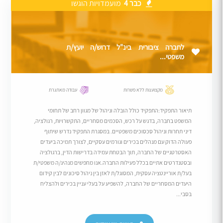
כבר 4
מועמדויות הוגשו
לחברה ציבורית בינ"ל דרוש/ה יועץ/ת
משפטי...
מקצוענות ללא פשרות
עבודה מאתגרת
תיאור התפקיד:התפקיד כולל הובלה וניהול של מגוון רחב של תחומי
המשפט בחברה, בדגש על רכש, הסכמים מסחריים, התקשרויות, רגולציה,
דיני תחרות וניהול סכסוכים משפטיים. במסגרת התפקיד נדרש שיתוף
פעולה הדוק עם מנהלים בכירים וגורמים עסקיים, לצורך תמיכה ביעדים
האסטרטגיים של החברה, תוך הבטחת עמידה בדרישות הדין, ברגולציה
ובסטנדרטים אתיים בכלל פעילות החברה.אנו מחפשים מנהיג/ה משפטי/ת
בעל/ת אוריינטציה עסקית, המסוגל/ת לאזן בין ניהול סיכונים לבין קידום
היעדים המסחריים של החברה, להשפיע על בעלי עניין בכירים ולהצליח
בסבי...