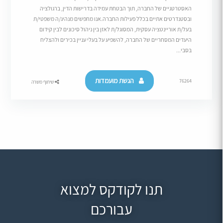
האסטרטגיים של החברה, תוך הבטחת עמידה בדרישות הדין, ברגולציה
ובסטנדרטים אתיים בכלל פעילות החברה.אנו מחפשים מנהיג/ה משפטי/ת
בעל/ת אוריינטציה עסקית, המסוגל/ת לאזן בין ניהול סיכונים לבין קידום
היעדים המסחריים של החברה, להשפיע על בעלי עניין בכירים ולהצליח
בסבי...
הגשת מועמדות
76264
שיתוף משרה
תנו לקודקס למצוא
עבורכם