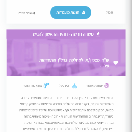
הגשת מועמדות
76268
שיתוף משרה
משרה חדשה - תהיה הראשון להגיש
עו"ד מצטיין/ת למחלקת נדל"ן והתחדשות
עיר...
עבודה מאתגרת
חופש פעולה
נמצא בחוד החנית
אנו מחפשים את עורכי הדין ה ט ו ב י ם ב י ו ת ר - אם אתם מחפשים עבודה
משפטית מאתגרת, בקצב גבוה המשלבת חתירה למצוינות עם אופק קידומי
ממשי, המקום שלכם איתנודרישות סף:• ניסיון מוכח של שלוש שנים לפחות
כעורך/ת דין בתחום ההתחדשות העירונית - חובה.• ניסוח משפטי ברמה
גבוהה.• יחסי אנוש מעולים; יכולת עבודה באופן עצמאי ובצוות.• חשיבה
יצירתית, "ראש גדול" ורצון ללמוד ולהתפתח.• ניסיון בתחומים משפטיים