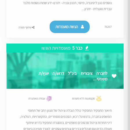
נוספים כגון ליטיגציה, מיסוי, תכנון ובניה - יתרון• ידע שפות נוספות מלבד
עברית ואנגלית - יתרון...
הגשת מועמדות
76267
שיתוף משרה
כבר 5
מועמדויות הוגשו
לחברה ציבורית בינ"ל דרוש/ה יועץ/ת
משפטי...
מקצוענות ללא פשרות
עבודה מאתגרת
תיאור התפקיד:התפקיד כולל הובלה וניהול של מגוון רחב של תחומי
המשפט בחברה, בדגש על רכש, הסכמים מסחריים, התקשרויות, רגולציה,
דיני תחרות וניהול סכסוכים משפטיים. במסגרת התפקיד נדרש שיתוף
פעולה הדוק עם מנהלים בכירים וגורמים עסקיים, לצורך תמיכה ביעדים