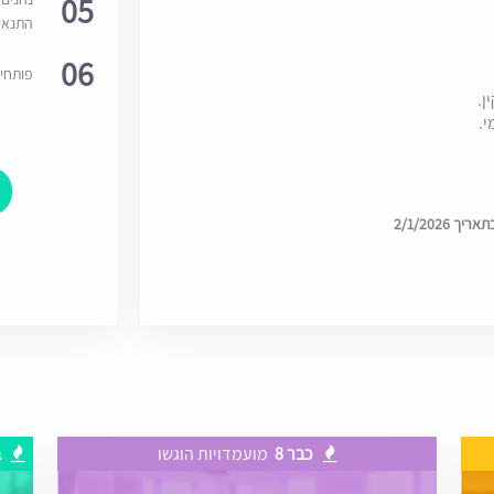
05
התנאי
06
פותחי
ן.
י.
 2/1/2026
כבר 8
מועמדויות הוגשו
ב