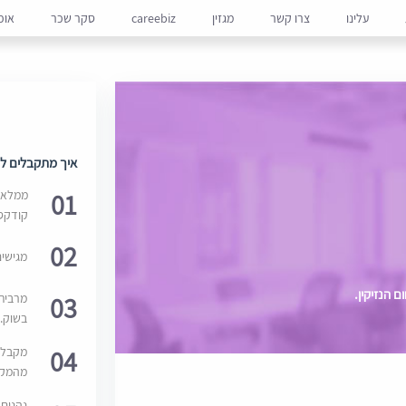
עלינו
צרו קשר
מגזין
careebiz
סקר שכר
אופ
איך מתקבלים למ
01
ממלאים
קודקס
02
מגישי
 הנזיקין.
03
מרבית
בשוק. 
04
מקבלי
מהמקור
נהנים 