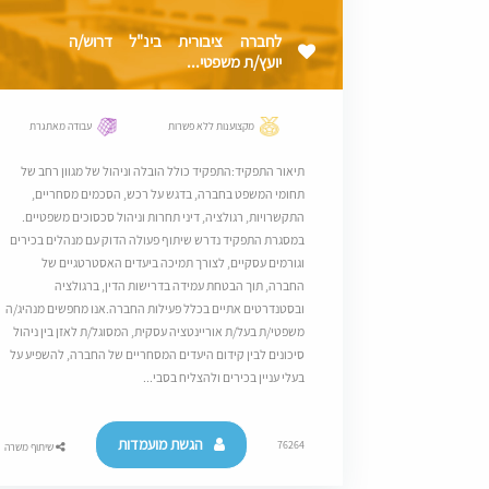
לחברה ציבורית בינ"ל דרוש/ה
יועץ/ת משפטי...
מקצוענות ללא פשרות
עבודה מאתגרת
תיאור התפקיד:התפקיד כולל הובלה וניהול של מגוון רחב של
תחומי המשפט בחברה, בדגש על רכש, הסכמים מסחריים,
התקשרויות, רגולציה, דיני תחרות וניהול סכסוכים משפטיים.
במסגרת התפקיד נדרש שיתוף פעולה הדוק עם מנהלים בכירים
וגורמים עסקיים, לצורך תמיכה ביעדים האסטרטגיים של
החברה, תוך הבטחת עמידה בדרישות הדין, ברגולציה
ובסטנדרטים אתיים בכלל פעילות החברה.אנו מחפשים מנהיג/ה
משפטי/ת בעל/ת אוריינטציה עסקית, המסוגל/ת לאזן בין ניהול
סיכונים לבין קידום היעדים המסחריים של החברה, להשפיע על
בעלי עניין בכירים ולהצליח בסבי...
הגשת מועמדות
76264
שיתוף משרה