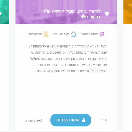
למשרד בוטיק, מוביל דרוש/ה עו"ד
בתחום די�...
עבודה מאתגרת
מקום שהוא בית
אופי משפחתי
קצת עלינו:אנחנו משרד בוטיק מהמובילים בישראל בתחום דיני
עבודה. המשרד מתמחה בכל תחומי משפט העבודה הקיבוצי
והאישי, הן במגזר הפרטי והן במגזר הציבורי.מה מחפשים?עו"ד
עם ניסיון של 0-7 שנים בתחום דיני עבודההזדמנות אדירה
להשתלב במשרד איכותי ומדורג לצד יחסי אנוש מעולים....
הגשת מועמדות
76258
שיתוף משרה