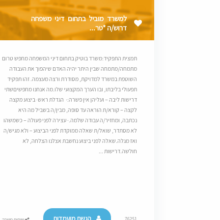
למשרד מוביל בתחום דיני משפחה
דרוש/ה *טר...
תמצית התפקיד:משרד בוטיק בתחום דיני המשפחה מחפש טרום
מתמחה/מתמחה שבין היתר יהיה האדם שיהפוך את העבודה
השוטפת במשרד למדויקת, מסודרת ורצה מעצמה. זהו תפקיד
תפעולי בליבתו, ובו הערך המקצועי שלו.מה אנחנו מחפשיםשתי
דרישות ליבה – ועליהן אין פשרה:· הגדלת ראש· ביצוע מקצה
לקצה – קורא/ת הוראה עד סופה, מבין/ה בשביל מה היא
נכתבה, ומחזיר/ה עבודה שלמה.· עצירה לפני פעולה – כשמשהו
לא מסתדר, שואל/ת שאלה ממוקדת לפני הביצוע – ולא מגיש/ה
ואז מגלה.שאלה לפני ביצוע נחשבת אצלנו הצלחה, לא
חולשה.דרישות ...
הגשת מועמדות
76251
שיתוף משרה