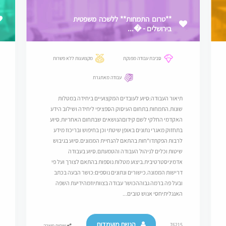
**טרום התמחות** ללשכה משפטית
בירושלים - �...
סביבת עבודה מפנקת
מקצוענות ללא פשרות
עבודה מאתגרת
תיאור העבודה:סיוע לעובדים המקצועיים ביחידה במטלות
שונות.התמחות בתחום העיסוק הספציפי ליחידה ושילוב הידע
האקדמי החלקי לשם קידוםהנושאים שבתחום האחריות.סיוע
בתחזוק מאגרי נתונים באופן שיטתי וכן בחיפוש ובריכוז מידע
לרבות הפקתדו"חות בהתאם להנחיית הממונים.סיוע בגיבוש
שיטות וכלים לניהול העבודה והטמעתם.סיוע בעבודה
אדמיניסטרטיבית.ביצוע מטלות נוספות בהתאם לצורך ועל פי
דרישות הממונה.כישורים ונתונים נוספים:כושר הבעה בכתב
ובעל פה ברמה גבוההכושר עבודה בצוותיוזמהידיעת השפה
האנגליתיחסי אנוש טובים...
הגשת מועמדות
76215
שיתוף משרה