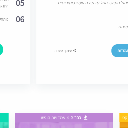
05
הול התיק - החל מכתיבת טענות וסיכומים
התנאי
06
פותחי
התפתח
עמדות
שיתוף משרה
קס
כבר 2
מועמדויות הוגשו