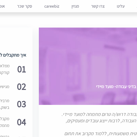
עלינו
צרו קשר
מגזין
careebiz
סקר שכר
אופ
איך מתקבלים למ
01
ממלאים
קודקס
02
דיני עבודה- מועד מיידי
מגישי
03
מרבית
בשוק. 
בודה דרוש/ה טרום מתמחה למועד מיידי.
04
מקבלי
עבודה, לרבות ייצוג עובדים ומעסיקים,
מהמקור
ית משמעותית, ללמוד מקרוב את תחום
נהנים 