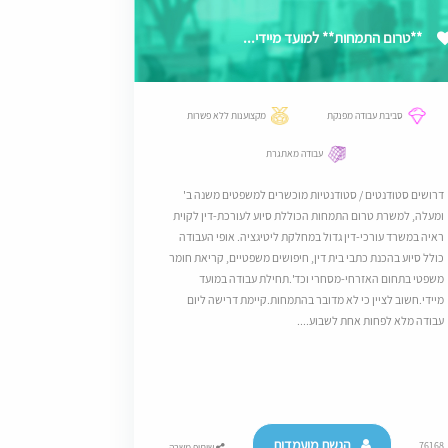
**טרום התמחות** למועד מיידי...
סביבת עבודה מפנקת
מקצוענות ללא פשרות
עבודה מאתגרת
דרושים סטודנטים / סטודנטיות מוכשרים למשפטים משנה ב'
ומעלה, למשרת טרום התמחות הכוללת סיוע לעורכת-דין לקוית
ראיה במשרד עורכי-דין גדול במחלקת ליטיגציה. אופי העבודה
כולל סיוע בהכנת כתבי בית דין, חיפושים משפטיים, קריאת חומר
משפטי בתחום האזרחי-מסחרי וכד'.תחילת עבודה במועד
מיידי.חשוב לציין כי לא מדובר בהתמחות.קיימת דרישה ליום
עבודה מלא לפחות אחת לשבוע....
הגשת מועמדות
76168
שיתוף משרה