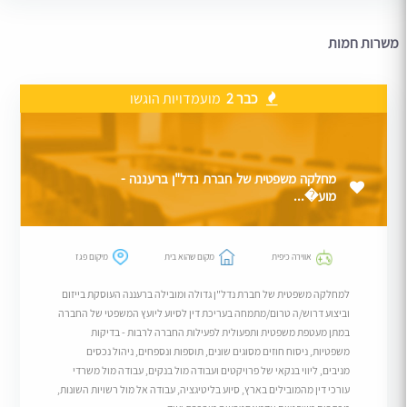
משרות חמות
כבר 2
מועמדויות הוגשו
מחלקה משפטית של חברת נדל"ן ברעננה -
מוע�...
אווירה כיפית
מקום שהוא בית
מיקום פגז
למחלקה משפטית של חברת נדל"ן גדולה ומובילה ברעננה העוסקת בייזום
וביצוע דרוש/ה טרום/מתמחה בעריכת דין לסיוע ליועץ המשפטי של החברה
במתן מעטפת משפטית ותפעולית לפעילות החברה לרבות - בדיקות
משפטיות, ניסוח חוזים מסוגים שונים, תוספות ונספחים, ניהול נכסים
מניבים, ליווי בנקאי של פרויקטים ועבודה מול בנקים, עבודה מול משרדי
עורכי דין מהמובילים בארץ, סיוע בליטיגציה, עבודה אל מול רשויות השונות,