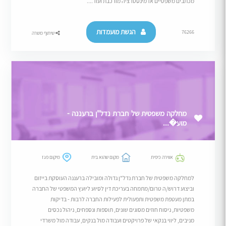
מכתבים משפטיים אדמינסטרציה מורכבת ועוד....
הגשת מועמדות
76266
שיתוף משרה
מחלקה משפטית של חברת נדל"ן ברעננה -
מוע�...
אווירה כיפית
מקום שהוא בית
מיקום פגז
למחלקה משפטית של חברת נדל"ן גדולה ומובילה ברעננה העוסקת בייזום
וביצוע דרוש/ה טרום/מתמחה בעריכת דין לסיוע ליועץ המשפטי של החברה
במתן מעטפת משפטית ותפעולית לפעילות החברה לרבות - בדיקות
משפטיות, ניסוח חוזים מסוגים שונים, תוספות ונספחים, ניהול נכסים
מניבים, ליווי בנקאי של פרויקטים ועבודה מול בנקים, עבודה מול משרדי