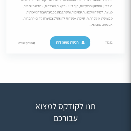
הנדל”ן, המימון והבנקאות, תוך ליווי עסקאות מורכבות, עבודה משפטית
מגוונת, למידה מקצועית יומיומית והשתלבות בסביבת עבודה איכותית,
מקצועית ומשפחתית. קיימת אפשרות להשתלב במשרת טרום-התמחות.
אם אתם מחפשי...
הגשת מועמדות
76262
שיתוף משרה
תנו לקודקס למצוא
עבורכם