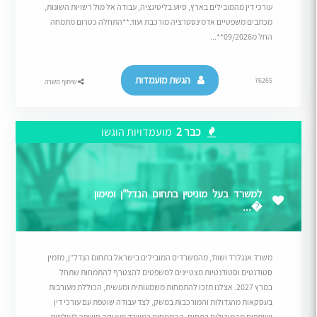
עורכי דין מהמובילים בארץ, סיוע בליטיגציה, עבודה אל מול רשויות השונות,
מכתבים משפטיים אדמינסטרציה מורכבת ועוד.**התחלה כטרום מתמחה
החל מ09/2026**...
הגשת מועמדות
76265
שיתוף משרה
כבר 2
מועמדויות הוגשו
למשרד בעל מוניטין בתחום הנדל"ן ומימון
�...
משרד אנגלרד ושות’, מהמשרדים המובילים בישראל בתחום הנדל”ן, מזמין
סטודנטים וסטודנטיות מצטיינים למשפטים להצטרף להתמחות שתחל
במרץ 2027. אצלנו תזכו להתמחות משמעותית ומעשית, הכוללת מעורבות
בעסקאות מהגדולות והמורכבות במשק, לצד עבודה שוטפת עם עורכי דין
ושותפים מהמובילים בתחום. ההתמחות במשרד מעניקה חשיפה לעולמות