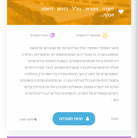
לחברה ציבורית בינ"ל בדרום דרוש/ה
יועץ/ת...
מקצוענות ללא פשרות
עבודה מאתגרת
תיאור התפקיד:התפקיד כולל הובלה וניהול של מגוון רחב של תחומי
המשפט בחברה, בדגש על רכש, הסכמים מסחריים, התקשרויות, רגולציה,
דיני תחרות וניהול סכסוכים משפטיים. במסגרת התפקיד נדרש שיתוף
פעולה הדוק עם מנהלים בכירים וגורמים עסקיים, לצורך תמיכה ביעדים
האסטרטגיים של החברה, תוך הבטחת עמידה בדרישות הדין, ברגולציה
ובסטנדרטים אתיים בכלל פעילות החברה. אנו מחפשים מנהיג/ה משפטי/ת
בעל/ת אוריינטציה עסקית, המסוגל/ת לאזן בין ניהול סיכונים לבין קידום
היעדים המסחריים של החברה, להשפיע על בעלי עניין בכירים ולהצליח
בסב...
הגשת מועמדות
76264
שיתוף משרה