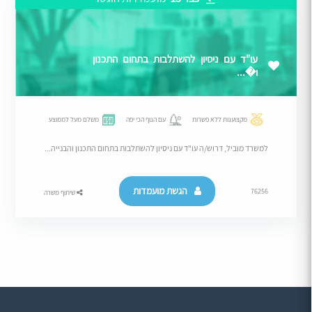
עו"ד עם ניסיון להשתלבות בתחום התכנון
ו�...
מקצוענות ללא פשרות
עם הנוף הכי יפה
משלם מעל לממוצע
למשרד מוביל, דרוש/ה עו"ד עם ניסיון להשתלבות בתחום התכנון והבנייה...
הגשת מועמדות
76256
שיתוף משרה