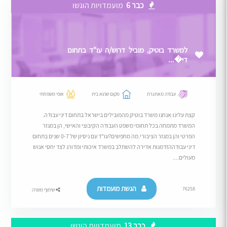
כבר 6
מועמדויות הוגשו
למשרד בוטיק, מוביל דרוש/ה עו"ד בתחום
די�...
עבודה מאתגרת
מקום שהוא בית
אופי משפחתי
קצת עלינו:אנחנו משרד בוטיק מהמובילים בישראל בתחום דיני עבודה.
המשרד מתמחה בכל תחומי משפט העבודה הקיבוצי והאישי, הן במגזר
הפרטי והן במגזר הציבורי.מה מחפשים?עו"ד עם ניסיון של 0-7 שנים בתחום
דיני עבודההזדמנות אדירה להשתלב במשרד איכותי ומדורג לצד יחסי אנוש
מעולים....
הגשת מועמדות
76258
שיתוף משרה
כבר 13
מועמדויות הוגשו