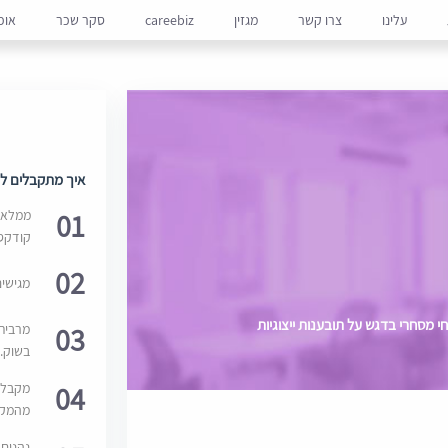
עלינו
צרו קשר
מגזין
careebiz
סקר שכר
אופ
איך מתקבלים למ
01
ממלאים
קודקס
02
מגישי
 מסחרי בדגש על תובענות ייצוגיות
03
מרבית
בשוק. 
04
מקבלי
מהמקור
נהנים 