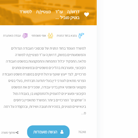
דרוש/ה עו״ד מצטיין/ת למשרד
בוטיק מוביל ...
נמצא בחוד החנית
אופי משפחתי
עבודה מאתגרת
למשרד העומד בחוד החנית של סכסוכי העבודה הגדולים
והמשמעותיים במשק, דרוש/ה עו״ד מצטיין/ת למשרה
מלאה.התפקיד יכלול התמחות והתמקצעות במשפט העבודה
הקיבוצי, ומעורבות בהליכים משפטיים ובמשאים ומתנים
מרכזיים, לצד ייעוץ שוטף וניהול תיקים במסגרת משפט העבודה
הפרטי.מתאים לעורכי דין בעלי תודעה חברתית, בעלי בסיס
מקצועי ומשפטי איתן בדיני עבודה, שמכירים את המשפט
הקיבוצי ומעוניינים להעמיק ולהתמקצע בו, בעבודה מול
ה״שחקנים״ המרכזיים ביותר.המשרד מתאפיין ביחסים
בינאישיים מצוינים, במהירות תגובה ושירות, ובהקפדה על רמה
מ...
הגשת מועמדות
76248
שיתוף משרה