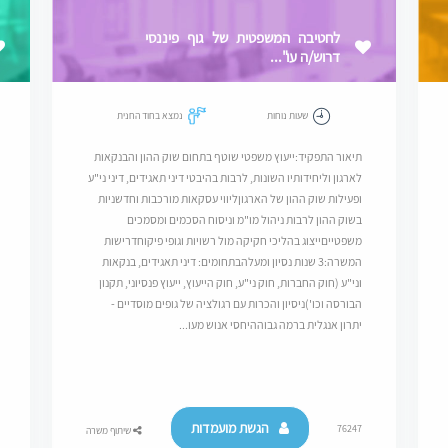
לחטיבה המשפטית של גוף פיננסי
דרוש/ה עו"...
שעות נוחות
נמצא בחוד החנית
תיאור התפקיד:ייעוץ משפטי שוטף בתחום שוק ההון והבנקאות
לארגון וליחידותיו השונות, לרבות בהיבטי דיני תאגידים, דיני ני"ע
ופעילות שוק ההון של הארגוןליווי עסקאות מורכבות וחדשניות
בשוק ההון לרבות ניהול מו"מ וניסוח הסכמים ומסמכים
משפטייםייצוג בהליכי חקיקה מול רשויות וגופי פיקוחדרישות
המשרה:3 שנות נסיון ומעלהבתחומים: דיני תאגידים, בנקאות
וני"ע (חוק החברות, חוק ני"ע, חוק הייעוץ, ייעוץ פנסיוני, תקנון
הבורסה וכו')ניסיון והכרות עם רגולציה של גופים מוסדיים -
יתרון אנגלית ברמה גבוההיחסי אנוש מעו...
הגשת מועמדות
76247
שיתוף משרה