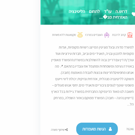
דרוש.ה עו"ד לתחום הליטיגציה
האזרחית מנ�...
קרוב לרכבת
העובדים במרכז
מקצוענות ללא פשרות
למשרד מדורג ובעל מוניטין המייצג רשויות מקומיות, ועדות
מקומיות לתכנון ובניה, תאגידי מים וביוב, חברות עירוניות ועוד
עורך/ת דין עם דרייב גבוה להשתלבות במשרדנו!המשרד מאופיין
באווירה נעימה ומשפחתית ומתגמל את עובדיו בהתאם.​📍 מה
אנחנו מחפשים?חריצות ונכונות לעבודה מאומצת (חובה).​
תשוקה לליטיגציה מנהלית, אזרחית ונזיקית.​יכולת ליווי וייעוץ
משפטי שוטף לגופים ציבוריים ותאגידי מים.​יחסי אנוש מעולים –
חשובה לנו מאוד הדינמיקה החברתית במשרד.​ניידות בכל הארץ
(רישיון נהיגה – חובה).המשרד ממוקם באזור השפלה, במרחק
הל...
הגשת מועמדות
76246
שיתוף משרה