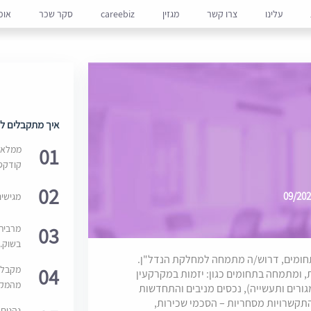
עלינו
צרו קשר
מגזין
careebiz
סקר שכר
אופ
איך מתקבלים למ
01
ממלאים
קודקס
02
מגישי
03
מרבית
בשוק. 
 תחומים, דרוש/ה מתמחה למחלקת הנדל"ן.
04
מקבלי
, ומתמחה בתחומים כגון: יזמות במקרקעין
מהמקור
מגורים ותעשייה), נכסים מניבים והתחדשות
, התקשרויות מסחריות – הסכמי שכירות,
נהנים 