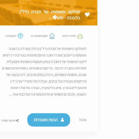
מחלקה משפטית של חברת נדל"ן
ברעננה - מוע�...
אווירה כיפית
מקום שהוא בית
מיקום פגז
למחלקה משפטית של חברת נדל"ן גדולה ומובילה ברעננה
העוסקת בייזום וביצוע דרוש/ה טרום/מתמחה בעריכת דין לסיוע
ליועץ המשפטי של החברה במתן מעטפת משפטית ותפעולית
לפעילות החברה לרבות - בדיקות משפטיות, ניסוח חוזים מסוגים
שונים, תוספות ונספחים, ניהול נכסים מניבים, ליווי בנקאי של
פרויקטים ועבודה מול בנקים, עבודה מול משרדי עורכי דין
מהמובילים בארץ, סיוע בליטיגציה, עבודה אל מול רשויות
השונות, מכתבים משפטיים אדמינסטרציה מורכבת ועוד....
הגשת מועמדות
76266
שיתוף משרה