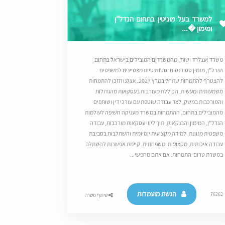
למשרד בעל מוניטין בתחום הנדל"ן
ומימון �...
משרד אנגלרד ושות’, מהמשרדים המובילים בישראל בתחום
הנדל”ן, מזמין סטודנטים וסטודנטיות מצטיינים למשפטים
להצטרף להתמחות שתחל במרץ 2027. אצלנו תזכו להתמחות
משמעותית ומעשית, הכוללת מעורבות בעסקאות מהגדולות
והמורכבות במשק, לצד עבודה שוטפת עם עורכי דין ושותפים
מהמובילים בתחום. ההתמחות במשרד מעניקה חשיפה לעולמות
הנדל”ן, המימון והבנקאות, תוך ליווי עסקאות מורכבות, עבודה
משפטית מגוונת, למידה מקצועית יומיומית והשתלבות בסביבת
עבודה איכותית, מקצועית ומשפחתית. קיימת אפשרות להשתלב
במשרת טרום-התמחות. אם אתם מחפשי...
הגשת מועמדות
76262
שיתוף משרה