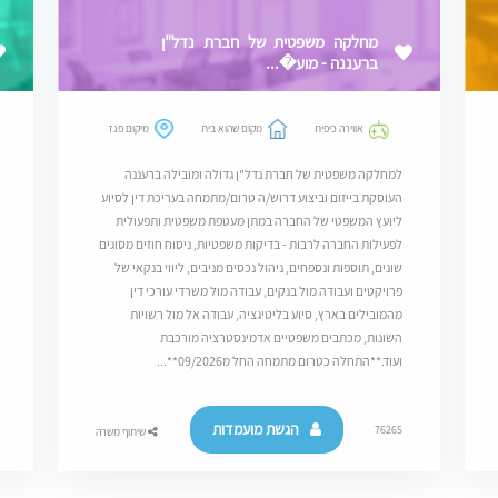
מחלקה משפטית של חברת נדל"ן
ברעננה - מוע�...
אווירה כיפית
מקום שהוא בית
מיקום פגז
למחלקה משפטית של חברת נדל"ן גדולה ומובילה ברעננה
העוסקת בייזום וביצוע דרוש/ה טרום/מתמחה בעריכת דין לסיוע
ליועץ המשפטי של החברה במתן מעטפת משפטית ותפעולית
לפעילות החברה לרבות - בדיקות משפטיות, ניסוח חוזים מסוגים
שונים, תוספות ונספחים, ניהול נכסים מניבים, ליווי בנקאי של
פרויקטים ועבודה מול בנקים, עבודה מול משרדי עורכי דין
מהמובילים בארץ, סיוע בליטיגציה, עבודה אל מול רשויות
השונות, מכתבים משפטיים אדמינסטרציה מורכבת
ועוד.**התחלה כטרום מתמחה החל מ09/2026**...
הגשת מועמדות
76265
שיתוף משרה