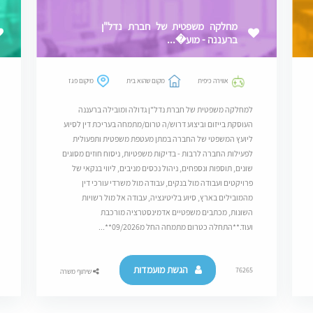
מחלקה משפטית של חברת נדל"ן
ברעננה - מוע�...
אווירה כיפית
מקום שהוא בית
מיקום פגז
למחלקה משפטית של חברת נדל"ן גדולה ומובילה ברעננה
העוסקת בייזום וביצוע דרוש/ה טרום/מתמחה בעריכת דין לסיוע
ליועץ המשפטי של החברה במתן מעטפת משפטית ותפעולית
לפעילות החברה לרבות - בדיקות משפטיות, ניסוח חוזים מסוגים
שונים, תוספות ונספחים, ניהול נכסים מניבים, ליווי בנקאי של
פרויקטים ועבודה מול בנקים, עבודה מול משרדי עורכי דין
מהמובילים בארץ, סיוע בליטיגציה, עבודה אל מול רשויות
השונות, מכתבים משפטיים אדמינסטרציה מורכבת
ועוד.**התחלה כטרום מתמחה החל מ09/2026**...
הגשת מועמדות
76265
שיתוף משרה