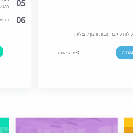
05
התנאי
06
פותחי
לות כתיבה טובות ורצון להצליח.
עמדות
שיתוף משרה