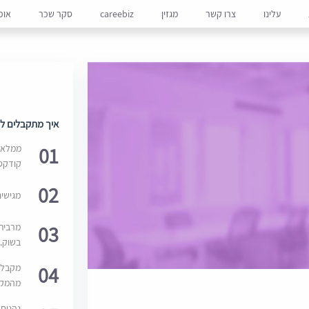
עלינו
צרו קשר
מגזין
careebiz
סקר שכר
אופ
איך מתקבלים למ
01
ממלאים
קודקס
02
מגישי
03
מרבית
בשוק. 
04
מקבלי
מהמקור
נהנים 