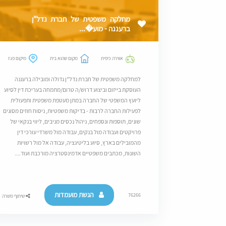
מחלקה משפטית של חברת נדל"ן
ברעננה - מוע�...
אווירה כיפית
מקום שהוא בית
מיקום פגז
למחלקה משפטית של חברת נדל"ן גדולה ומובילה ברעננה
העוסקת בייזום וביצוע דרוש/ה טרום/מתמחה בעריכת דין לסיוע
ליועץ המשפטי של החברה במתן מעטפת משפטית ותפעולית
לפעילות החברה לרבות - בדיקות משפטיות, ניסוח חוזים מסוגים
שונים, תוספות ונספחים, ניהול נכסים מניבים, ליווי בנקאי של
פרויקטים ועבודה מול בנקים, עבודה מול משרדי עורכי דין
מהמובילים בארץ, סיוע בליטיגציה, עבודה אל מול רשויות
השונות, מכתבים משפטיים אדמינסטרציה מורכבת ועוד....
הגשת מועמדות
76266
שיתוף משרה