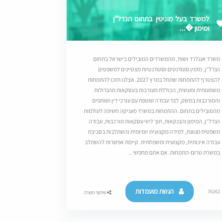
למשרד בעל מוניטין בתחום הנדל"ן
ומימון �...
משרד אנגלרד ושות’, מהמשרדים המובילים בישראל בתחום
הנדל”ן, מזמין סטודנטים וסטודנטיות מצטיינים למשפטים
להצטרף להתמחות שתחל במרץ 2027. אצלנו תזכו להתמחות
משמעותית ומעשית, הכוללת מעורבות בעסקאות מהגדולות
והמורכבות במשק, לצד עבודה שוטפת עם עורכי דין ושותפים
מהמובילים בתחום. ההתמחות במשרד מעניקה חשיפה לעולמות
הנדל”ן, המימון והבנקאות, תוך ליווי עסקאות מורכבות, עבודה
משפטית מגוונת, למידה מקצועית יומיומית והשתלבות בסביבת
עבודה איכותית, מקצועית ומשפחתית. קיימת אפשרות להשתלב
במשרת טרום-התמחות. אם אתם מחפשי...
הגשת מועמדות
76262
שיתוף משרה