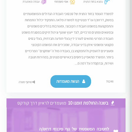
נמצא בחוד החנית
אופי משפחתי
עבודה מאתגרת
למשרד העומד בחוד החנית של סכסוכי העבודה הגדולים והמשמעותיים
במשק, דרוש/ה עו״ד מצטיין/ת למשרה מלאה.התפקיד יכלול התמחות
והתמקצעות במשפט העבודה הקיבוצי, ומעורבות בהליכים משפטיים
ובמשאים ומתנים מרכזיים, לצד ייעוץ שוטף וניהול תיקים במסגרת משפט
העבודה הפרטי.מתאים לעורכי דין בעלי תודעה חברתית, בעלי בסיס
מקצועי ומשפטי איתן בדיני עבודה, שמכירים את המשפט הקיבוצי
ומעוניינים להעמיק ולהתמקצע בו, בעבודה מול ה״שחקנים״ המרכזיים
ביותר.המשרד מתאפיין ביחסים בינאישיים מצוינים, במהירות תגובה
ושירות, ובהקפדה על רמה מ...
הגשת מועמדות
76248
שיתוף משרה
בשנה החולפת זומנו 10
מועמדים לראיון דרך קודקס
לחטיבה המשפטית של גוף פיננסי דרוש/ה