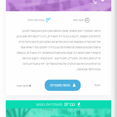
עו"...
שעות נוחות
נמצא בחוד החנית
תיאור התפקיד:ייעוץ משפטי שוטף בתחום שוק ההון והבנקאות לארגון
וליחידותיו השונות, לרבות בהיבטי דיני תאגידים, דיני ני"ע ופעילות שוק ההון
של הארגוןליווי עסקאות מורכבות וחדשניות בשוק ההון לרבות ניהול מו"מ
וניסוח הסכמים ומסמכים משפטייםייצוג בהליכי חקיקה מול רשויות וגופי
פיקוחדרישות המשרה:3 שנות נסיון ומעלהבתחומים: דיני תאגידים, בנקאות
וני"ע (חוק החברות, חוק ני"ע, חוק הייעוץ, ייעוץ פנסיוני, תקנון הבורסה
וכו')ניסיון והכרות עם רגולציה של גופים מוסדיים - יתרון אנגלית ברמה
גבוההיחסי אנוש מעו...
הגשת מועמדות
76247
שיתוף משרה
כבר 10
מועמדויות הוגשו