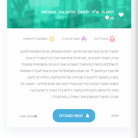
דרוש.ה עו"ד לתחום הליטיגציה האזרחית
מנ�...
קרוב לרכבת
העובדים במרכז
מקצוענות ללא פשרות
למשרד מדורג ובעל מוניטין המייצג רשויות מקומיות, ועדות מקומיות לתכנון
ובניה, תאגידי מים וביוב, חברות עירוניות ועוד עורך/ת דין עם דרייב גבוה
להשתלבות במשרדנו!המשרד מאופיין באווירה נעימה ומשפחתית ומתגמל
את עובדיו בהתאם.​📍 מה אנחנו מחפשים?חריצות ונכונות לעבודה מאומצת
(חובה).​תשוקה לליטיגציה מנהלית, אזרחית ונזיקית.​יכולת ליווי וייעוץ
משפטי שוטף לגופים ציבוריים ותאגידי מים.​יחסי אנוש מעולים – חשובה לנו
מאוד הדינמיקה החברתית במשרד.​ניידות בכל הארץ (רישיון נהיגה –
חובה).המשרד ממוקם באזור השפלה, במרחק הל...
הגשת מועמדות
76246
שיתוף משרה