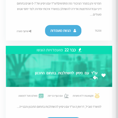
הפרטי והן במגזר הציבורי.מה מחפשים?עו"ד עם ניסיון של 0-7 שנים בתחום
דיני עבודההזדמנות אדירה להשתלב במשרד איכותי ומדורג לצד יחסי אנוש
מעולים....
הגשת מועמדות
76258
שיתוף משרה
כבר 22
מועמדויות הוגשו
עו"ד עם ניסיון להשתלבות בתחום התכנון
ו�...
מקצוענות ללא פשרות
עם הנוף הכי יפה
משלם מעל לממוצע
למשרד מוביל, דרוש/ה עו"ד עם ניסיון להשתלבות בתחום התכנון והבנייה...