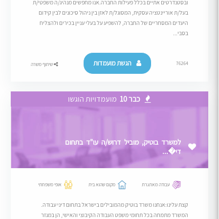
ובסטנדרטים אתיים בכלל פעילות החברה.אנו מחפשים מנהיג/ה משפטי/ת
בעל/ת אוריינטציה עסקית, המסוגל/ת לאזן בין ניהול סיכונים לבין קידום
היעדים המסחריים של החברה, להשפיע על בעלי עניין בכירים ולהצליח
בסבי...
הגשת מועמדות
76264
שיתוף משרה
כבר 10
מועמדויות הוגשו
למשרד בוטיק, מוביל דרוש/ה עו"ד בתחום
די�...
עבודה מאתגרת
מקום שהוא בית
אופי משפחתי
קצת עלינו:אנחנו משרד בוטיק מהמובילים בישראל בתחום דיני עבודה.
המשרד מתמחה בכל תחומי משפט העבודה הקיבוצי והאישי, הן במגזר