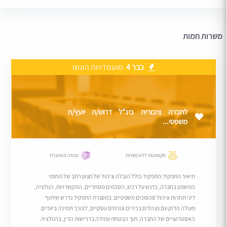
משרות חמות
כבר 4
מועמדויות הוגשו
לחברה ציבורית בינ"ל דרוש/ה יועץ/ת
משפטי...
מקצוענות ללא פשרות
עבודה מאתגרת
תיאור התפקיד:התפקיד כולל הובלה וניהול של מגוון רחב של תחומי
המשפט בחברה, בדגש על רכש, הסכמים מסחריים, התקשרויות, רגולציה,
דיני תחרות וניהול סכסוכים משפטיים. במסגרת התפקיד נדרש שיתוף
פעולה הדוק עם מנהלים בכירים וגורמים עסקיים, לצורך תמיכה ביעדים
האסטרטגיים של החברה, תוך הבטחת עמידה בדרישות הדין, ברגולציה