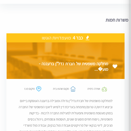
משרות חמות
כבר 4
מועמדויות הוגשו
מחלקה משפטית של חברת נדל"ן ברעננה -
מוע�...
אווירה כיפית
מקום שהוא בית
מיקום פגז
למחלקה משפטית של חברת נדל"ן גדולה ומובילה ברעננה העוסקת בייזום
וביצוע דרוש/ה טרום/מתמחה בעריכת דין לסיוע ליועץ המשפטי של החברה
במתן מעטפת משפטית ותפעולית לפעילות החברה לרבות - בדיקות
משפטיות, ניסוח חוזים מסוגים שונים, תוספות ונספחים, ניהול נכסים
מניבים, ליווי בנקאי של פרויקטים ועבודה מול בנקים, עבודה מול משרדי