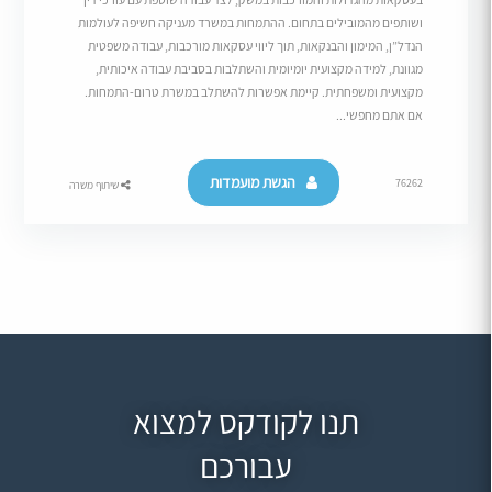
ושותפים מהמובילים בתחום. ההתמחות במשרד מעניקה חשיפה לעולמות
הנדל”ן, המימון והבנקאות, תוך ליווי עסקאות מורכבות, עבודה משפטית
מגוונת, למידה מקצועית יומיומית והשתלבות בסביבת עבודה איכותית,
מקצועית ומשפחתית. קיימת אפשרות להשתלב במשרת טרום-התמחות.
אם אתם מחפשי...
הגשת מועמדות
76262
שיתוף משרה
תנו לקודקס למצוא
עבורכם