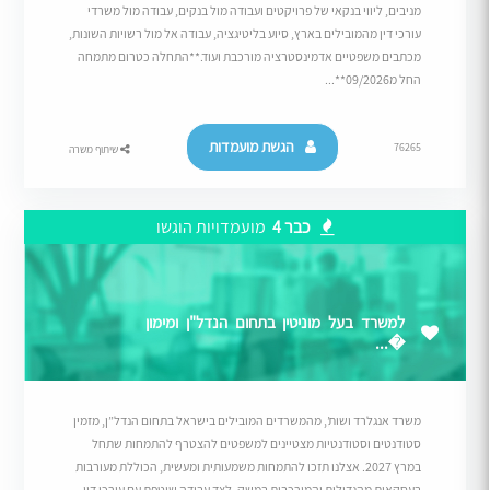
מניבים, ליווי בנקאי של פרויקטים ועבודה מול בנקים, עבודה מול משרדי
עורכי דין מהמובילים בארץ, סיוע בליטיגציה, עבודה אל מול רשויות השונות,
מכתבים משפטיים אדמינסטרציה מורכבת ועוד.**התחלה כטרום מתמחה
החל מ09/2026**...
הגשת מועמדות
76265
שיתוף משרה
כבר 4
מועמדויות הוגשו
למשרד בעל מוניטין בתחום הנדל"ן ומימון
�...
משרד אנגלרד ושות’, מהמשרדים המובילים בישראל בתחום הנדל”ן, מזמין
סטודנטים וסטודנטיות מצטיינים למשפטים להצטרף להתמחות שתחל
במרץ 2027. אצלנו תזכו להתמחות משמעותית ומעשית, הכוללת מעורבות
בעסקאות מהגדולות והמורכבות במשק, לצד עבודה שוטפת עם עורכי דין