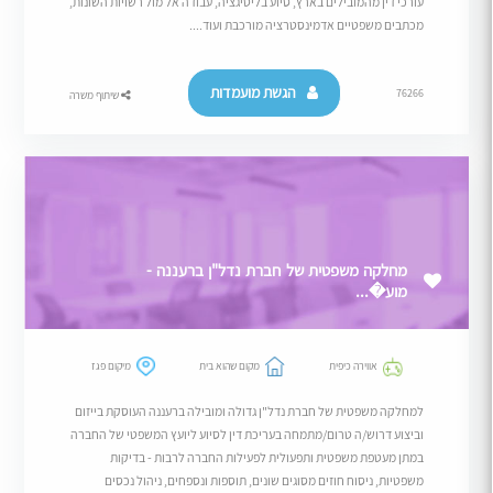
עורכי דין מהמובילים בארץ, סיוע בליטיגציה, עבודה אל מול רשויות השונות,
מכתבים משפטיים אדמינסטרציה מורכבת ועוד....
הגשת מועמדות
76266
שיתוף משרה
מחלקה משפטית של חברת נדל"ן ברעננה -
מוע�...
אווירה כיפית
מקום שהוא בית
מיקום פגז
למחלקה משפטית של חברת נדל"ן גדולה ומובילה ברעננה העוסקת בייזום
וביצוע דרוש/ה טרום/מתמחה בעריכת דין לסיוע ליועץ המשפטי של החברה
במתן מעטפת משפטית ותפעולית לפעילות החברה לרבות - בדיקות
משפטיות, ניסוח חוזים מסוגים שונים, תוספות ונספחים, ניהול נכסים