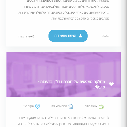
משפטיות, ניסוח חוזים מסוגים שונים, תוספות ונספחים, ניהול נכסים
מניבים, ליווי בנקאי של פרויקטים ועבודה מול בנקים, עבודה מול משרדי
עורכי דין מהמובילים בארץ, סיוע בליטיגציה, עבודה אל מול רשויות השונות,
מכתבים משפטיים אדמינסטרציה מורכבת ועוד....
הגשת מועמדות
76266
שיתוף משרה
מחלקה משפטית של חברת נדל"ן ברעננה -
מוע�...
אווירה כיפית
מקום שהוא בית
מיקום פגז
למחלקה משפטית של חברת נדל"ן גדולה ומובילה ברעננה העוסקת בייזום
וביצוע דרוש/ה טרום/מתמחה בעריכת דין לסיוע ליועץ המשפטי של החברה