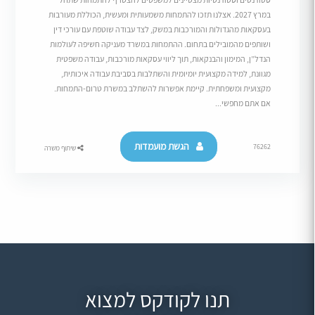
במרץ 2027. אצלנו תזכו להתמחות משמעותית ומעשית, הכוללת מעורבות
בעסקאות מהגדולות והמורכבות במשק, לצד עבודה שוטפת עם עורכי דין
ושותפים מהמובילים בתחום. ההתמחות במשרד מעניקה חשיפה לעולמות
הנדל”ן, המימון והבנקאות, תוך ליווי עסקאות מורכבות, עבודה משפטית
מגוונת, למידה מקצועית יומיומית והשתלבות בסביבת עבודה איכותית,
מקצועית ומשפחתית. קיימת אפשרות להשתלב במשרת טרום-התמחות.
אם אתם מחפשי...
הגשת מועמדות
76262
שיתוף משרה
תנו לקודקס למצוא