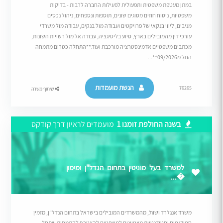
במתן מעטפת משפטית ותפעולית לפעילות החברה לרבות - בדיקות
משפטיות, ניסוח חוזים מסוגים שונים, תוספות ונספחים, ניהול נכסים
מניבים, ליווי בנקאי של פרויקטים ועבודה מול בנקים, עבודה מול משרדי
עורכי דין מהמובילים בארץ, סיוע בליטיגציה, עבודה אל מול רשויות השונות,
מכתבים משפטיים אדמינסטרציה מורכבת ועוד.**התחלה כטרום מתמחה
החל מ09/2026**...
הגשת מועמדות
76265
שיתוף משרה
בשנה החולפת זומנו 1
מועמדים לראיון דרך קודקס
למשרד בעל מוניטין בתחום הנדל"ן ומימון
�...
משרד אנגלרד ושות’, מהמשרדים המובילים בישראל בתחום הנדל”ן, מזמין
סטודנטים וסטודנטיות מצטיינים למשפטים להצטרף להתמחות שתחל