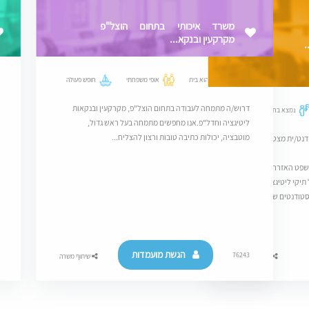
משרד איכותי בתחום הוצל"פ
מקרקעין ובנקא...
.
מקום שהוא בית
אופי משפחתי
חופש פעולה
דרוש/ה מתמחה לעבודה בתחום הוצל"פ, מקרקעין ובנקאות
נמצא בחוד החנית
ליטיגציה וחדל"פ.אנו מחפשים מתמחה בעל ראש גדול,
מוטבציה, יכולות כתיבה טובות ורצון להצליח...
דנט/ית מצטיינים בעלי
שפט האזרחי מנהלי/תובענות ייצוגית/תביעות
 תיקי ליטיגציה
 הסטודנטים שלנו כחלק
הגשת מועמדות
76243
שיתוף משרה
שיתוף משרה