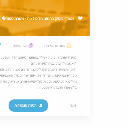
משרד בוטיק בתחום הליטיגציה - משרת סטוד�..
מקצוענות ללא פשרות
עבודה מאתגרת
למשרד עורכי דין בוטיק - עילית בתחום הליטיגציה דרוש/ה סטו
״ראש גדול״ ומוטיבציה למשרת טרום
התמחות.המשרד מנהל תיקי ליטיגציה גדולים במגוון תחומי המ
מסחריות/נזיקין/דיני עבודה ועוד. ייחודו של המשרד הוא בניהול
גדולים או סבוכים משפטית, בעלי עניין וגיוון רב.אנו רואים את
בלתי נפרד מהצות המשפטי, ה...
הגשת מועמדות
76245