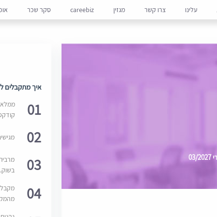
עלינו
צרו קשר
מגזין
careebiz
סקר שכר
אופ
איך מתקבלים למ
01
ממלאים
קודקס
02
מגישי
03
03
מרבית
בשוק. 
04
מקבלי
מהמקור
נהנים 