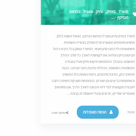
משרד בוטיק, ותיק ומוביל בתחום
הנזיקין -...
משרד בוטיק ותיק ומוביל בתחום הנזיקין, הפועל משנת 1972,
מחפש מתמחים המעוניינים להשתלב בעשייה משפטית
משמעותית ולרכוש ניסיון מעשי. המשרד עוסק בכל היבטי ניהול
תביעות נזיקין ומלווה את לקוחותיו לאורך כל שלבי ההליך
המשפטי.במהלך ההתמחות תיקחו חלק פעיל בעבודה
המשפטית השוטפת, הכוללת כתיבת כתבי תביעה, הכנת
תחשיבי נזק, כתיבת סיכומים, ניתוח הצעות בית המשפט
והשתתפות בדיונים ובגישורים. ההתמחות מעניקה חשיפה רחבה
לעבודה מקצועית לצד ליווי והכוונה לאורך הדרך.אנו מחפשים
מועמדים יסודיים, חרוצים ובעלי תשומת לב גבוהה ...
הגשת מועמדות
76242
שיתוף משרה