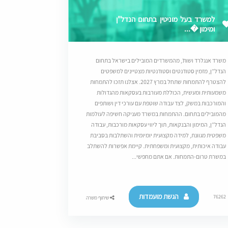
למשרד בעל מוניטין בתחום הנדל"ן
ומימון �...
משרד אנגלרד ושות’, מהמשרדים המובילים בישראל בתחום
הנדל”ן, מזמין סטודנטים וסטודנטיות מצטיינים למשפטים
להצטרף להתמחות שתחל במרץ 2027. אצלנו תזכו להתמחות
משמעותית ומעשית, הכוללת מעורבות בעסקאות מהגדולות
והמורכבות במשק, לצד עבודה שוטפת עם עורכי דין ושותפים
מהמובילים בתחום. ההתמחות במשרד מעניקה חשיפה לעולמות
הנדל”ן, המימון והבנקאות, תוך ליווי עסקאות מורכבות, עבודה
משפטית מגוונת, למידה מקצועית יומיומית והשתלבות בסביבת
עבודה איכותית, מקצועית ומשפחתית. קיימת אפשרות להשתלב
במשרת טרום-התמחות. אם אתם מחפשי...
הגשת מועמדות
76262
שיתוף משרה