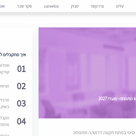
עלינו
צרו קשר
מגזין
careebiz
סקר שכר
אופ
איך מתקבלים למ
01
ממלאים
קודקס
02
מגישי
תמחה- מועדי 2027
03
מרבית
בשוק. 
04
מקבלי
מהמקור
 סיטי בפתח תקווה דרוש/ה מתמחה
נהנים 