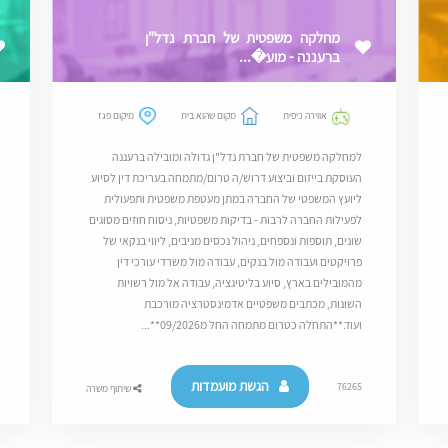
מחלקה משפטית של חברת נדל"ן
ברעננה - מוע�...
אווירה כיפית
מקום שהוא בית
מיקום פגז
למחלקה משפטית של חברת נדל"ן גדולה ומובילה ברעננה
העוסקת בייזום וביצוע דרוש/ה טרום/מתמחה בעריכת דין לסיוע
ליועץ המשפטי של החברה במתן מעטפת משפטית ותפעולית
לפעילות החברה לרבות - בדיקות משפטיות, ניסוח חוזים מסוגים
שונים, תוספות ונספחים, ניהול נכסים מניבים, ליווי בנקאי של
פרויקטים ועבודה מול בנקים, עבודה מול משרדי עורכי דין
מהמובילים בארץ, סיוע בליטיגציה, עבודה אל מול רשויות
השונות, מכתבים משפטיים אדמינסטרציה מורכבת
ועוד.**התחלה כטרום מתמחה החל מ09/2026**...
הגשת מועמדות
76265
שיתוף משרה