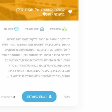
מחלקה משפטית של חברת נדל"ן
ברעננה - מוע�...
אווירה כיפית
מקום שהוא בית
מיקום פגז
למחלקה משפטית של חברת נדל"ן גדולה ומובילה ברעננה
העוסקת בייזום וביצוע דרוש/ה טרום/מתמחה בעריכת דין לסיוע
ליועץ המשפטי של החברה במתן מעטפת משפטית ותפעולית
לפעילות החברה לרבות - בדיקות משפטיות, ניסוח חוזים מסוגים
שונים, תוספות ונספחים, ניהול נכסים מניבים, ליווי בנקאי של
פרויקטים ועבודה מול בנקים, עבודה מול משרדי עורכי דין
מהמובילים בארץ, סיוע בליטיגציה, עבודה אל מול רשויות
השונות, מכתבים משפטיים אדמינסטרציה מורכבת ועוד....
הגשת מועמדות
76266
שיתוף משרה