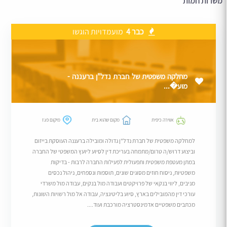
משרות חמות
כבר 4
מועמדויות הוגשו
מחלקה משפטית של חברת נדל"ן ברעננה -
מוע�...
אווירה כיפית
מקום שהוא בית
מיקום פגז
למחלקה משפטית של חברת נדל"ן גדולה ומובילה ברעננה העוסקת בייזום
וביצוע דרוש/ה טרום/מתמחה בעריכת דין לסיוע ליועץ המשפטי של החברה
במתן מעטפת משפטית ותפעולית לפעילות החברה לרבות - בדיקות
משפטיות, ניסוח חוזים מסוגים שונים, תוספות ונספחים, ניהול נכסים
מניבים, ליווי בנקאי של פרויקטים ועבודה מול בנקים, עבודה מול משרדי
עורכי דין מהמובילים בארץ, סיוע בליטיגציה, עבודה אל מול רשויות השונות,
מכתבים משפטיים אדמינסטרציה מורכבת ועוד....