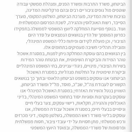
הביטחון, משרד התרבות ומשרד הפנים, ומנהלת ממשקי עבודה
שוטפים מול גופים ציבוריים רבים ובהם פרקליטות המדינה,
נציבות שירות המדינה, מערכת הביטחון, השלטון המקומי, מערך
הסייבר, רשות האוכלוסין וההגירה, לשכת הפרסום הממשלתית
ועוד. בנוסף מסייעת המחלקה ליועץ המשפטי לממשלה בתפקידו
כפרשן המוסמך של הדין בנושאים הנמצאים על סדר היום
הציבורי, וכן פועלת לקידום ופיתוח כללי המשפט המינהלי,
ומובילה תהליכי חשיבה מעמיקים בתחומים אלו.
בין הנושאים בהם עוסקת המחלקה ניתן למנות, במסגרת אשכול
טוהר המידות והביקורת השיפוטית, את הבטחת טוהר המידות
בשירות הציבורי, מינויים, ניגודי עניינים, בתי המשפט המינהליים
וביקורת שיפוטית על החלטות מנהליות; במסגרת האשכול
הביטחוני אנו עוסקים במשפט הביטחון הלאומי ובתוך כך בנושאים
הקשורים לעבודת צה"ל, שב"כ, מוסד, מל"ל ומשרד הביטחון,
השוויון בנטל והשירות האזרחי; במסגרת האשכול המינהלי אנו
עוסקים בעקרונות וסוגיות יסוד בתחומי המשפט המינהלי, בדיני
האוכלוסין וההגירה, חקלאות, רישוי עסקים, צער בעלי חיים
וניסויים בבעלי חיים; במסגרת אשכול עבודת הממשלה, אנו
עוסקים בליווי משרד ראש הממשלה, בשלטון מקומי, דיני מכרזים
ורכש ממשלתי, מתן חסויות על ידי עובדי ציבור, חסות ממשלתית
ופרסומות של משרדי הממשלה, ובמוסד היועץ המשפטי