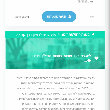
החל מ09/2026**...
הגשת מועמדות
76265
שיתוף משרה
בשנה החולפת זומנו 4
מועמדים לראיון דרך קודקס
למשרד בעל מוניטין בתחום הנדל"ן ומימון
�...
משרד אנגלרד ושות’, מהמשרדים המובילים בישראל בתחום הנדל”ן, מזמין
סטודנטים וסטודנטיות מצטיינים למשפטים להצטרף להתמחות שתחל
במרץ 2027. אצלנו תזכו להתמחות משמעותית ומעשית, הכוללת מעורבות
בעסקאות מהגדולות והמורכבות במשק, לצד עבודה שוטפת עם עורכי דין
ושותפים מהמובילים בתחום. ההתמחות במשרד מעניקה חשיפה לעולמות
הנדל”ן, המימון והבנקאות, תוך ליווי עסקאות מורכבות, עבודה משפטית
מגוונת, למידה מקצועית יומיומית והשתלבות בסביבת עבודה איכותית,