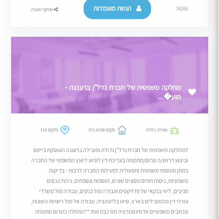
הגשת מועמדות
76266
שיתוף משרה
מחלקה משפטית של חברת נדל"ן ברעננה -
מוע�...
אווירה כיפית
מקום שהוא בית
מיקום פגז
למחלקה משפטית של חברת נדל"ן גדולה ומובילה ברעננה העוסקת בייזום
וביצוע דרוש/ה טרום/מתמחה בעריכת דין לסיוע ליועץ המשפטי של החברה
במתן מעטפת משפטית ותפעולית לפעילות החברה לרבות - בדיקות
משפטיות, ניסוח חוזים מסוגים שונים, תוספות ונספחים, ניהול נכסים
מניבים, ליווי בנקאי של פרויקטים ועבודה מול בנקים, עבודה מול משרדי
עורכי דין מהמובילים בארץ, סיוע בליטיגציה, עבודה אל מול רשויות השונות,
מכתבים משפטיים אדמינסטרציה מורכבת ועוד.**התחלה כטרום מתמחה