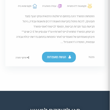
מקצוענות ללא פשרות
עבודה מאתגרת
מקום שהוא בית
התמחות המשרד הינה בתחום הרשלנות הרפואית ונזקי הגוף (מצד
תובעים), לרבות טיפול בתביעות תאונות דרכים ותאונות עבודה, ניהול
תביעות כנגד חברות הביטוח, המוסד לביטוח לאומי ומשרד
הביטחון.המשרד מחפש לגייס לשורותיו עו"ד עם נסיון של 2-5 שנים.**
תיבחן מועמדתם של מועמדים לאחר התמחות בתחום.נדרשת יכולת עבודה
עצמאית, התמדה ו'ראש גדול'....
הגשת מועמדות
76255
שיתוף משרה