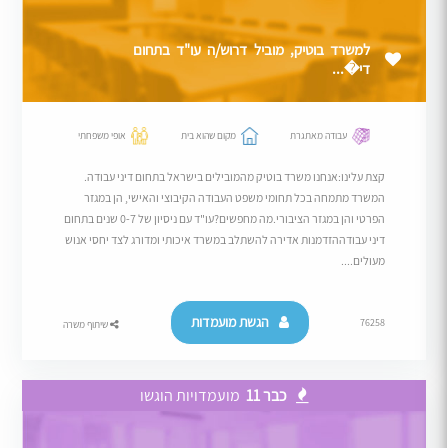
למשרד בוטיק, מוביל דרוש/ה עו"ד בתחום
די�...
עבודה מאתגרת
מקום שהוא בית
אופי משפחתי
קצת עלינו:אנחנו משרד בוטיק מהמובילים בישראל בתחום דיני עבודה.
המשרד מתמחה בכל תחומי משפט העבודה הקיבוצי והאישי, הן במגזר
הפרטי והן במגזר הציבורי.מה מחפשים?עו"ד עם ניסיון של 0-7 שנים בתחום
דיני עבודההזדמנות אדירה להשתלב במשרד איכותי ומדורג לצד יחסי אנוש
מעולים....
הגשת מועמדות
76258
שיתוף משרה
כבר 11
מועמדויות הוגשו