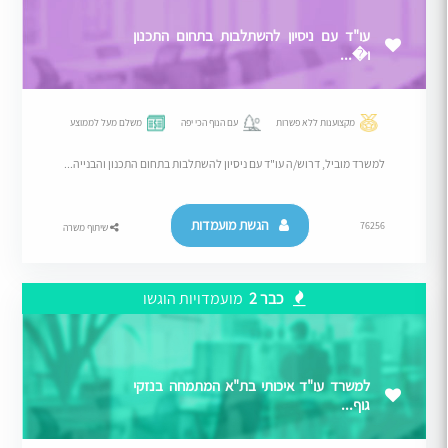
עו"ד עם ניסיון להשתלבות בתחום התכנון
ו�...
מקצוענות ללא פשרות
עם הנוף הכי יפה
משלם מעל לממוצע
למשרד מוביל, דרוש/ה עו"ד עם ניסיון להשתלבות בתחום התכנון והבנייה...
הגשת מועמדות
76256
שיתוף משרה
כבר 2
מועמדויות הוגשו
למשרד עו"ד איכותי בת"א המתמחה בנזקי
גוף...