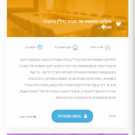
מחלקה משפטית של חברת נדל"ן ברעננה -
מוע�...
אווירה כיפית
מקום שהוא בית
מיקום פגז
למחלקה משפטית של חברת נדל"ן גדולה ומובילה ברעננה העוסקת בייזום
וביצוע דרוש/ה טרום/מתמחה בעריכת דין לסיוע ליועץ המשפטי של החברה
במתן מעטפת משפטית ותפעולית לפעילות החברה לרבות - בדיקות
משפטיות, ניסוח חוזים מסוגים שונים, תוספות ונספחים, ניהול נכסים
מניבים, ליווי בנקאי של פרויקטים ועבודה מול בנקים, עבודה מול משרדי
עורכי דין מהמובילים בארץ, סיוע בליטיגציה, עבודה אל מול רשויות השונות,
מכתבים משפטיים אדמינסטרציה מורכבת ועוד....
הגשת מועמדות
76266
שיתוף משרה