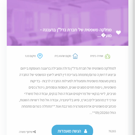
מחלקה משפטית של חברת נדל"ן ברעננה -
מוע�...
אווירה כיפית
מקום שהוא בית
מיקום פגז
למחלקה משפטית של חברת נדל"ן גדולה ומובילה ברעננה העוסקת בייזום
וביצוע דרוש/ה טרום/מתמחה בעריכת דין לסיוע ליועץ המשפטי של החברה
במתן מעטפת משפטית ותפעולית לפעילות החברה לרבות - בדיקות
משפטיות, ניסוח חוזים מסוגים שונים, תוספות ונספחים, ניהול נכסים
מניבים, ליווי בנקאי של פרויקטים ועבודה מול בנקים, עבודה מול משרדי
עורכי דין מהמובילים בארץ, סיוע בליטיגציה, עבודה אל מול רשויות השונות,
מכתבים משפטיים אדמינסטרציה מורכבת ועוד.**התחלה כטרום מתמחה
החל מ09/2026**...
הגשת מועמדות
76265
שיתוף משרה