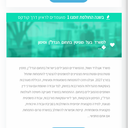
בשנה החולפת זומנו 1
מועמדים לראיון דרך קודקס
למשרד בעל מוניטין בתחום הנדל"ן ומימון
�...
משרד אנגלרד ושות’, מהמשרדים המובילים בישראל בתחום הנדל”ן, מזמין
סטודנטים וסטודנטיות מצטיינים למשפטים להצטרף להתמחות שתחל
במרץ 2027. אצלנו תזכו להתמחות משמעותית ומעשית, הכוללת מעורבות
בעסקאות מהגדולות והמורכבות במשק, לצד עבודה שוטפת עם עורכי דין
ושותפים מהמובילים בתחום. ההתמחות במשרד מעניקה חשיפה לעולמות
הנדל”ן, המימון והבנקאות, תוך ליווי עסקאות מורכבות, עבודה משפטית
מגוונת, למידה מקצועית יומיומית והשתלבות בסביבת עבודה איכותית,
מקצועית ומשפחתית. קיימת אפשרות להשתלב במשרת טרום-התמחות.
אם אתם מחפשי...