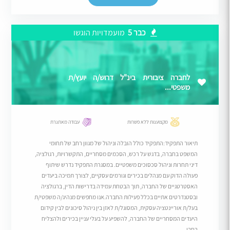
כבר 5
מועמדויות הוגשו
לחברה ציבורית בינ"ל דרוש/ה יועץ/ת
משפטי...
מקצוענות ללא פשרות
עבודה מאתגרת
תיאור התפקיד:התפקיד כולל הובלה וניהול של מגוון רחב של תחומי
המשפט בחברה, בדגש על רכש, הסכמים מסחריים, התקשרויות, רגולציה,
דיני תחרות וניהול סכסוכים משפטיים. במסגרת התפקיד נדרש שיתוף
פעולה הדוק עם מנהלים בכירים וגורמים עסקיים, לצורך תמיכה ביעדים
האסטרטגיים של החברה, תוך הבטחת עמידה בדרישות הדין, ברגולציה
ובסטנדרטים אתיים בכלל פעילות החברה.אנו מחפשים מנהיג/ה משפטי/ת
בעל/ת אוריינטציה עסקית, המסוגל/ת לאזן בין ניהול סיכונים לבין קידום
היעדים המסחריים של החברה, להשפיע על בעלי עניין בכירים ולהצליח
בסבי...