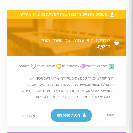
מעסיק זה גייס דרכנו השנה למעלה מ- 3
מועמדים
למחלקת דיני עבודה של משרד מוביל,
דרוש/ה...
משלם מעל לממוצע
עבודה מאתגרת
אווירה בינלאומית
מיקום פגז
למחלקת דיני עבודה של משרד מוביל, דרוש/ה עו"ד עם ניסיון (2-4)
להשתלבות במחלקה.ניסיון כעו"ד במשרד. אוריינטציה מסחרית, ניסיון
בליוויי עסקאות הייטק במיזוגים ורכישותאנגלית ברמה גבוהה - חובהיכולת
עבודה עצמאית, דיוק וירידה לפרטים, לצד יכולת עבודה בצוות...
הגשת מועמדות
76268
שיתוף משרה