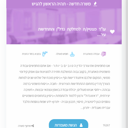
משרה חדשה - תהיה הראשון להגיש
עו"ד מצטיין/ת למחלקת נדל"ן והתחדשות
עיר...
עבודה מאתגרת
חופש פעולה
נמצא בחוד החנית
אנו מחפשים את עורכי הדין ה ט ו ב י ם ב י ו ת ר - אם אתם מחפשים עבודה
משפטית מאתגרת, בקצב גבוה המשלבת חתירה למצוינות עם אופק קידומי
ממשי, המקום שלכם איתנודרישות סף:• ניסיון מוכח של שלוש שנים לפחות
כעורך/ת דין בתחום ההתחדשות העירונית - חובה.• ניסוח משפטי ברמה
גבוהה.• יחסי אנוש מעולים; יכולת עבודה באופן עצמאי ובצוות.• חשיבה
יצירתית, "ראש גדול" ורצון ללמוד ולהתפתח.• ניסיון בתחומים משפטיים
נוספים כגון ליטיגציה, מיסוי, תכנון ובניה - יתרון• ידע שפות נוספות מלבד
עברית ואנגלית - יתרון...
הגשת מועמדות
76267
שיתוף משרה