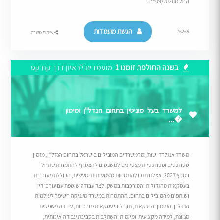
החל מ09/2026**...
הגשת מועמדות
76265
שיתוף משרה
בשנה החולפת זומנו 1
מועמדים לראיון דרך קודקס
למשרד בעל מוניטין בתחום הנדל"ן ומימון
�...
משרד אנגלרד ושות’, מהמשרדים המובילים בישראל בתחום הנדל”ן, מזמין
סטודנטים וסטודנטיות מצטיינים למשפטים להצטרף להתמחות שתחל
במרץ 2027. אצלנו תזכו להתמחות משמעותית ומעשית, הכוללת מעורבות
בעסקאות מהגדולות והמורכבות במשק, לצד עבודה שוטפת עם עורכי דין
ושותפים מהמובילים בתחום. ההתמחות במשרד מעניקה חשיפה לעולמות
הנדל”ן, המימון והבנקאות, תוך ליווי עסקאות מורכבות, עבודה משפטית
מגוונת, למידה מקצועית יומיומית והשתלבות בסביבת עבודה איכותית,