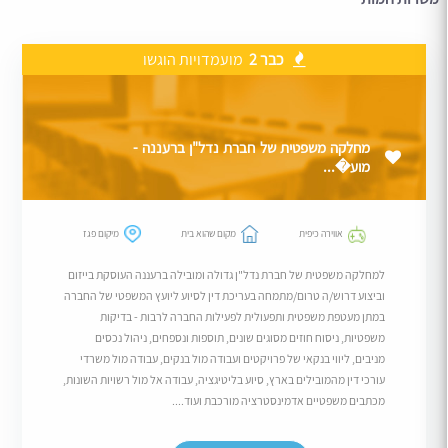
כבר 2
מועמדויות הוגשו
מחלקה משפטית של חברת נדל"ן ברעננה -
מוע�...
אווירה כיפית
מקום שהוא בית
מיקום פגז
למחלקה משפטית של חברת נדל"ן גדולה ומובילה ברעננה העוסקת בייזום
וביצוע דרוש/ה טרום/מתמחה בעריכת דין לסיוע ליועץ המשפטי של החברה
במתן מעטפת משפטית ותפעולית לפעילות החברה לרבות - בדיקות
משפטיות, ניסוח חוזים מסוגים שונים, תוספות ונספחים, ניהול נכסים
מניבים, ליווי בנקאי של פרויקטים ועבודה מול בנקים, עבודה מול משרדי
עורכי דין מהמובילים בארץ, סיוע בליטיגציה, עבודה אל מול רשויות השונות,
מכתבים משפטיים אדמינסטרציה מורכבת ועוד....