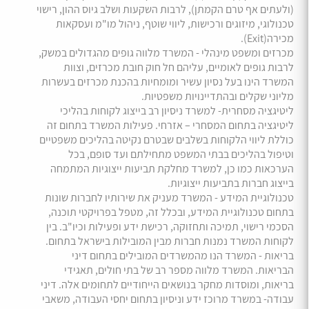
(ולעתים אף טרם הקמתן), לרבות השקעות ושלב גיוס ההון, רישוי
טכנולוגי, מיזוגים ורכישות, ליווי שוטף, ניהול מו"מ ועסקאות
מכירה(Exit).
מכרזים ומשפט מינהלי - המשרד מלווה גופים מהגדולים במשק,
לרבות גופים לאומיים, עליהם חל חוק חובת מכרזים, וצוות
המשרד הינו בעל נסיון עשיר ומומחיות בהכנת מכרזים בעשרות
מליוני שקלים ובהתדיינויות משפטיות.
ליטיגציה מסחרית- למשרד ניסיון רב בייצוג לקוחות בהליכי
ליטיגציה בתחום המסחרי – אזרחי. פעילות המשרד בתחום זה
כוללת ליווי הלקוחות בשלבים שבטרם נקיטה בהליכים משפטיים
וטיפול בהליכים בבתי המשפט מתחילתם ועד סופם, בכל
הערכאות כמו כן, למשרד מחלקת תביעות ייצוגיות המתמחה
בייצוג חברות בתביעות ייצוגיות.
טכנולוגיית המידע - המשרד מעניק את שירותיו לחברות שונות
בתחום טכנולוגיית המידע, ובכלל זה, מטפל בפרויקטי תוכנה,
הסכמי רישוי, תמיכה ותחזוקה, רכישת ידע ופעילות וכיו"ב. בין
לקוחות המשרד נמנות חברות מבין המובילות בישראל בתחום.
בריאות - המשרד הנו מהמשרדים המובילים בתחום דיני
הבריאות. המשרד מלווה מספר רב של בתי חולים, תאגידי
בריאות, ומוסדות מחקר בנושאים הייחודיים לתחומים אלה. דיני
עבודה- במשרד מרוכז ידע וניסיון בתחום יחסי העבודה, משאבי