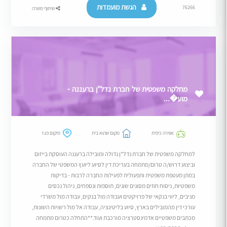
הגשת מועמדות
76266
שיתוף משרה
מחלקה משפטית של חברת נדל"ן ברעננה -
מוע�...
אווירה כיפית
מקום שהוא בית
מיקום פגז
למחלקה משפטית של חברת נדל"ן גדולה ומובילה ברעננה העוסקת בייזום
וביצוע דרוש/ה טרום/מתמחה בעריכת דין לסיוע ליועץ המשפטי של החברה
במתן מעטפת משפטית ותפעולית לפעילות החברה לרבות - בדיקות
משפטיות, ניסוח חוזים מסוגים שונים, תוספות ונספחים, ניהול נכסים
מניבים, ליווי בנקאי של פרויקטים ועבודה מול בנקים, עבודה מול משרדי
עורכי דין מהמובילים בארץ, סיוע בליטיגציה, עבודה אל מול רשויות השונות,
מכתבים משפטיים אדמינסטרציה מורכבת ועוד.**התחלה כטרום מתמחה