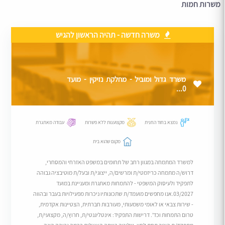
משרות חמות
משרה חדשה - תהיה הראשון להגיש
משרד גדול ומוביל - מחלקת נזיקין - מועד
0...
נמצא בחוד החנית
מקצוענות ללא פשרות
עבודה מאתגרת
מקום שהוא בית
למשרד המתמחה במגוון רחב של תחומים במשפט האזרחי והמסחרי,
דרוש/ה מתמחה כריזמטי/ת ומרשים/ה, ייצוגי/ת ובעל/ת מוטיבציה גבוהה
לתפקיד ולעיסוק המשפטי - להתמחות מאתגרת ומעניינת במועד
03/2027.אנו מחפשים מועמד/ת שתכונותיו ניכרות מפעילויות בעבר ובהווה
- שירות צבאי או לאומי משמעותי, מעורבות חברתית, הצטיינות אקדמית,
טרום התמחות וכד'. דרישות התפקיד: אינטליגנטי/ת, חרוץ/ה, מקצועי/ת,