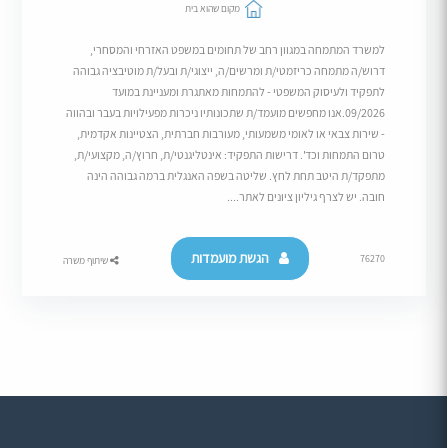
מקום שהוא בית
למשרד המתמחה במגוון רחב של תחומים במשפט האזרחי והמסחרי,
דרוש/ה מתמחה כריזמטי/ת ומרשים/ה, ייצוגי/ת ובעל/ת מוטיבציה גבוהה
לתפקיד ולעיסוק המשפטי - להתמחות מאתגרת ומעניינת במועד
09/2026.אנו מחפשים מועמד/ת שתכונותיו ניכרות מפעילויות בעבר ובהווה
- שירות צבאי או לאומי משמעותי, מעורבות חברתית, הצטיינות אקדמית,
טרום התמחות וכד'. דרישות התפקיד: אינטליגנטי/ת, חרוץ/ה, מקצועי/ת,
מתפקד/ת היטב תחת לחץ. שליטה בשפה האנגלית ברמה גבוהה הינה
חובה. יש לצרף גיליון ציונים לאתר....
הגשת מועמדות
76270
שיתוף משרה