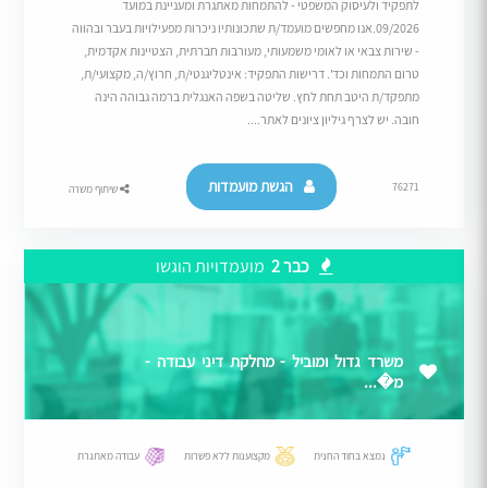
לתפקיד ולעיסוק המשפטי - להתמחות מאתגרת ומעניינת במועד
09/2026.אנו מחפשים מועמד/ת שתכונותיו ניכרות מפעילויות בעבר ובהווה
- שירות צבאי או לאומי משמעותי, מעורבות חברתית, הצטיינות אקדמית,
טרום התמחות וכד'. דרישות התפקיד: אינטליגנטי/ת, חרוץ/ה, מקצועי/ת,
מתפקד/ת היטב תחת לחץ. שליטה בשפה האנגלית ברמה גבוהה הינה
חובה. יש לצרף גיליון ציונים לאתר....
הגשת מועמדות
76271
שיתוף משרה
כבר 2
מועמדויות הוגשו
משרד גדול ומוביל - מחלקת דיני עבודה -
מ�...
נמצא בחוד החנית
מקצוענות ללא פשרות
עבודה מאתגרת