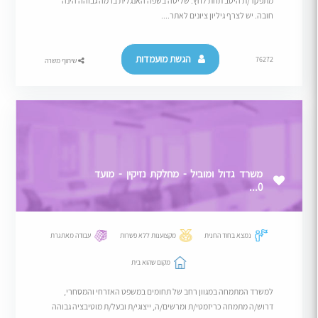
מתפקד/ת היטב תחת לחץ. שליטה בשפה האנגלית ברמה גבוהה הינה
חובה. יש לצרף גיליון ציונים לאתר....
הגשת מועמדות
76272
שיתוף משרה
משרד גדול ומוביל - מחלקת נזיקין - מועד
0...
נמצא בחוד החנית
מקצוענות ללא פשרות
עבודה מאתגרת
מקום שהוא בית
למשרד המתמחה במגוון רחב של תחומים במשפט האזרחי והמסחרי,
דרוש/ה מתמחה כריזמטי/ת ומרשים/ה, ייצוגי/ת ובעל/ת מוטיבציה גבוהה