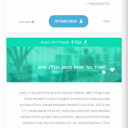
החל מ09/2026**...
הגשת מועמדות
76265
שיתוף משרה
כבר 4
מועמדויות הוגשו
למשרד בעל מוניטין בתחום הנדל"ן ומימון
�...
משרד אנגלרד ושות’, מהמשרדים המובילים בישראל בתחום הנדל”ן, מזמין
סטודנטים וסטודנטיות מצטיינים למשפטים להצטרף להתמחות שתחל
במרץ 2027. אצלנו תזכו להתמחות משמעותית ומעשית, הכוללת מעורבות
בעסקאות מהגדולות והמורכבות במשק, לצד עבודה שוטפת עם עורכי דין
ושותפים מהמובילים בתחום. ההתמחות במשרד מעניקה חשיפה לעולמות
הנדל”ן, המימון והבנקאות, תוך ליווי עסקאות מורכבות, עבודה משפטית