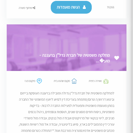
הגשת מועמדות
76266
שיתוף משרה
מחלקה משפטית של חברת נדל"ן ברעננה -
מוע�...
אווירה כיפית
מקום שהוא בית
מיקום פגז
למחלקה משפטית של חברת נדל"ן גדולה ומובילה ברעננה העוסקת בייזום
וביצוע דרוש/ה טרום/מתמחה בעריכת דין לסיוע ליועץ המשפטי של החברה
במתן מעטפת משפטית ותפעולית לפעילות החברה לרבות - בדיקות
משפטיות, ניסוח חוזים מסוגים שונים, תוספות ונספחים, ניהול נכסים
מניבים, ליווי בנקאי של פרויקטים ועבודה מול בנקים, עבודה מול משרדי
עורכי דין מהמובילים בארץ, סיוע בליטיגציה, עבודה אל מול רשויות השונות,
מכתבים משפטיים אדמינסטרציה מורכבת ועוד.**התחלה כטרום מתמחה