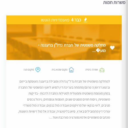
משרות חמות
כבר 4
מועמדויות הוגשו
מחלקה משפטית של חברת נדל"ן ברעננה -
מוע�...
אווירה כיפית
מקום שהוא בית
מיקום פגז
למחלקה משפטית של חברת נדל"ן גדולה ומובילה ברעננה העוסקת בייזום
וביצוע דרוש/ה טרום/מתמחה בעריכת דין לסיוע ליועץ המשפטי של החברה
במתן מעטפת משפטית ותפעולית לפעילות החברה לרבות - בדיקות
משפטיות, ניסוח חוזים מסוגים שונים, תוספות ונספחים, ניהול נכסים
מניבים, ליווי בנקאי של פרויקטים ועבודה מול בנקים, עבודה מול משרדי
עורכי דין מהמובילים בארץ, סיוע בליטיגציה, עבודה אל מול רשויות השונות,
מכתבים משפטיים אדמינסטרציה מורכבת ועוד....