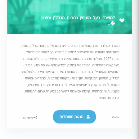
למשרד בעל מוניטין בתחום הנדל"ן ומימון
�...
משרד אנגלרד ושות’, מהמשרדים המובילים בישראל בתחום הנדל”ן, מזמין
סטודנטים וסטודנטיות מצטיינים למשפטים להצטרף להתמחות שתחל
במרץ 2027. אצלנו תזכו להתמחות משמעותית ומעשית, הכוללת מעורבות
בעסקאות מהגדולות והמורכבות במשק, לצד עבודה שוטפת עם עורכי דין
ושותפים מהמובילים בתחום. ההתמחות במשרד מעניקה חשיפה לעולמות
הנדל”ן, המימון והבנקאות, תוך ליווי עסקאות מורכבות, עבודה משפטית
מגוונת, למידה מקצועית יומיומית והשתלבות בסביבת עבודה איכותית,
מקצועית ומשפחתית. קיימת אפשרות להשתלב במשרת טרום-התמחות.
אם אתם מחפשי...
הגשת מועמדות
76262
שיתוף משרה