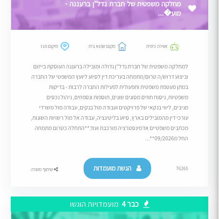
מחלקה משפטית של חברת נדל"ן ברעננה -
מוע�...
אווירה כיפית
מקום שהוא בית
מיקום פגז
למחלקה משפטית של חברת נדל"ן גדולה ומובילה ברעננה העוסקת בייזום
וביצוע דרוש/ה טרום/מתמחה בעריכת דין לסיוע ליועץ המשפטי של החברה
במתן מעטפת משפטית ותפעולית לפעילות החברה לרבות - בדיקות
משפטיות, ניסוח חוזים מסוגים שונים, תוספות ונספחים, ניהול נכסים
מניבים, ליווי בנקאי של פרויקטים ועבודה מול בנקים, עבודה מול משרדי
עורכי דין מהמובילים בארץ, סיוע בליטיגציה, עבודה אל מול רשויות השונות,
מכתבים משפטיים אדמינסטרציה מורכבת ועוד.**התחלה כטרום מתמחה
החל מ09/2026**...
הגשת מועמדות
76265
שיתוף משרה
כבר 4
מועמדויות הוגשו