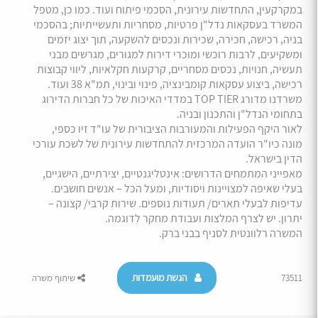
במקרקעין, התחדשות עירונית, הסכמי פיתוח ועוד. כמו כן, מטפל
המשרד בעסקאות נדל"ן פרטיות, מסחריות ותעשייתיות; בהסכמי
בניה, רכישה, חכירה, שכירות ונכסים להשקעה, תוך יצוג יזמים
ומשקיעים, לרבות רוכשי ומוכרי דירות למגורים, מגרשים מבני
תעשיה, חנויות, נכסים מסחריים, קרקעות חקלאיות, ליווי קבוצות
רכישה, ביצוע עסקאות קומבינציה, פינוי ובינוי, תמ"א 38 ועוד.
משרדנו מדורג TOP TIER במדדי האיכות של כל חברות הדירוג
בתחומי הנדל"ן והתכנון ובניה.
לאור היקף הפעילות והמעורבות הציבורית של עו"ד זיו כספי,
מונה כיו"ר הועדה המרכזית להתחדשות עירונית של לשכת עורכי
הדין בישראל.
מאפייני המתמחים הדרושים: אינטליגנטיים, יצירתיים, הישגיים,
בעלי שאיפה למצויינות ויסודיות, ומעל הכל – אנשים חושבים.
עדיפות לבעלי תארים/ תעודות נוספים. שירות קרבי/ קצונה –
יתרון. יש לצרף המלצות ועבודת מחקר לדוגמה.
המשרה רלוונטית לסניף בבני ברק.
הגשת מועמדות
73511
שיתוף משרה