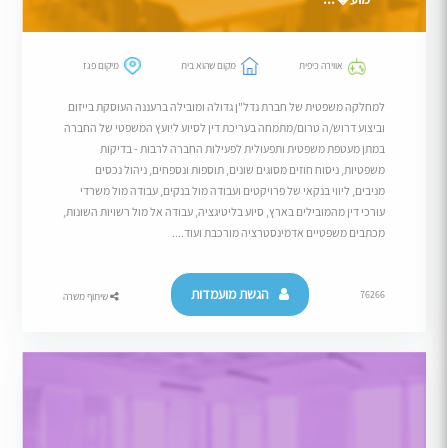
אווירה כיפית
מקום שהוא בית
מיקום פגז
למחלקה משפטית של חברת נדל"ן גדולה ומובילה ברעננה העוסקת בייזום
וביצוע דרוש/ה טרום/מתמחה בעריכת דין לסיוע ליועץ המשפטי של החברה
במתן מעטפת משפטית ותפעולית לפעילות החברה לרבות - בדיקות
משפטיות, ניסוח חוזים מסוגים שונים, תוספות ונספחים, ניהול נכסים
מניבים, ליווי בנקאי של פרויקטים ועבודה מול בנקים, עבודה מול משרדי
עורכי דין מהמובילים בארץ, סיוע בליטיגציה, עבודה אל מול רשויות השונות,
מכתבים משפטיים אדמינסטרציה מורכבת ועוד....
הגשת מועמדות
76266
שיתוף משרה