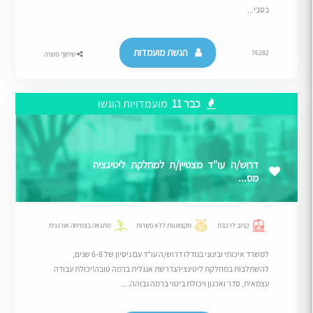
בסבי...
הגשת מועמדות
76282
שיתוף משרה
כבר 11
מועמדויות הוגשו
דרוש/ה עו"ד מצטיין/ת למחלקת ליטיגציה
מס...
קרוב לרכבת
מקצוענות ללא פשרות
מתגאה בצמיחה אורגנית
למשרד איכותי ובינוני בגודלו דרוש/ה עו"ד עם ניסיון של 6-8 שנים,
להשתלבות במחלקת ליטיגציהנדרשת אנגלית ברמה טובה!יכולת עבודה
עצמאית, סדר וארגון ויכולת ביטוי ברמה גבוהה....