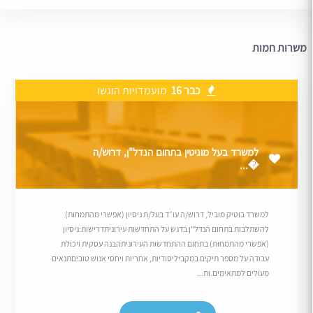
משרות חמות
כבר 16
מועמדויות הוגשו
למשרד בעל מוניטין בתחום הנדל"ן, דרוש/ה
�...
למשרד בוטיק מוביל, דרוש/ה עו״ד בעל/ת ניסיון (אפשרי מהתמחות)
להשתלבות בתחום הנדל"ן בדגש על התחדשות עירוניתדרישות:ניסיון
(אפשרי מהתמחות) בתחום ההתחדשות העירוניתהבנה עסקית ויכולת
עבודה על מספר תיקים במקביליסודיות, אחריות ויחסי אנוש טוביםתנאים
מעולים למתאימים.ות...