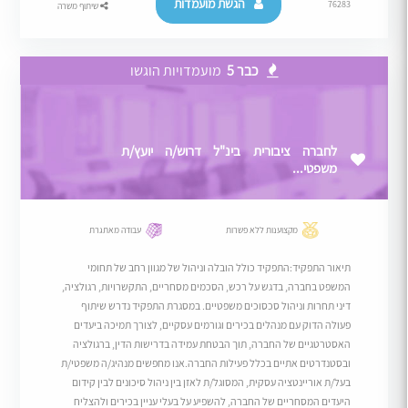
הגשת מועמדות
76283
שיתוף משרה
כבר 5
מועמדויות הוגשו
לחברה ציבורית בינ"ל דרוש/ה יועץ/ת
משפטי...
מקצוענות ללא פשרות
עבודה מאתגרת
תיאור התפקיד:התפקיד כולל הובלה וניהול של מגוון רחב של תחומי
המשפט בחברה, בדגש על רכש, הסכמים מסחריים, התקשרויות, רגולציה,
דיני תחרות וניהול סכסוכים משפטיים. במסגרת התפקיד נדרש שיתוף
פעולה הדוק עם מנהלים בכירים וגורמים עסקיים, לצורך תמיכה ביעדים
האסטרטגיים של החברה, תוך הבטחת עמידה בדרישות הדין, ברגולציה
ובסטנדרטים אתיים בכלל פעילות החברה.אנו מחפשים מנהיג/ה משפטי/ת
בעל/ת אוריינטציה עסקית, המסוגל/ת לאזן בין ניהול סיכונים לבין קידום
היעדים המסחריים של החברה, להשפיע על בעלי עניין בכירים ולהצליח