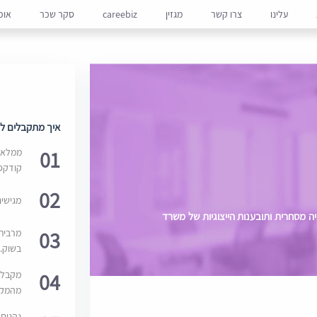
עלינו
צרו קשר
מגזין
careebiz
סקר שכר
אופ
איך מתקבלים למ
01
ממלאים
קודקס
02
מגישי
 ליטיגציה מסחרית ותובענות הייצוגיות של משרד
03
מרבית
בשוק. 
04
מקבלי
מהמקור
נהנים 