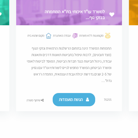
למשרד עו"ד איכותי בת"א המתמחה
בנזקי גוף...
מקצוענות ללא פשרות
עבודה מאתגרת
מקום שהוא בית
התמחות המשרד הינה בתחום הרשלנות הרפואית ונזקי הגוף
(מצד תובעים), לרבות טיפול בתביעות תאונות דרכים ותאונות
עבודה, ניהול תביעות כנגד חברות הביטוח, המוסד לביטוח לאומי
ומשרד הביטחון.המשרד מחפש לגייס לשורותיו עו"ד עם נסיון
של 2-5 שנים.נדרשת יכולת עבודה עצמאית, התמדה ו'ראש
גדול'....
הגשת מועמדות
76255
שיתוף משרה