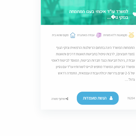
למשרד עו"ד איכותי בעכו המתמחה
בנזקי גו�...
מקצוענות ללא פשרות
עבודה מאתגרת
מקום שהוא בית
התמחות המשרד הינה בתחום הרשלנות הרפואית ונזקי הגוף
(מצד תובעים), לרבות טיפול בתביעות תאונות דרכים ותאונות
עבודה, ניהול תביעות כנגד חברות הביטוח, המוסד לביטוח לאומי
ומשרד הביטחון.המשרד מחפש לגייס לשורותיו עו"ד עם נסיון
של 2-5 שנים.נדרשת יכולת עבודה עצמאית, התמדה ו'ראש
גדול'....
הגשת מועמדות
76254
שיתוף משרה