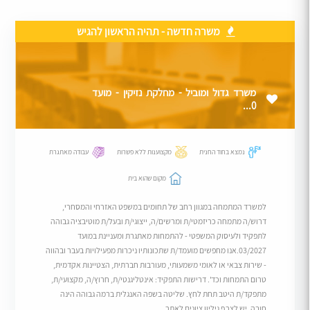
משרה חדשה - תהיה הראשון להגיש
משרד גדול ומוביל - מחלקת נזיקין - מועד
0...
נמצא בחוד החנית
מקצוענות ללא פשרות
עבודה מאתגרת
מקום שהוא בית
למשרד המתמחה במגוון רחב של תחומים במשפט האזרחי והמסחרי,
דרוש/ה מתמחה כריזמטי/ת ומרשים/ה, ייצוגי/ת ובעל/ת מוטיבציה גבוהה
לתפקיד ולעיסוק המשפטי - להתמחות מאתגרת ומעניינת במועד
03/2027.אנו מחפשים מועמד/ת שתכונותיו ניכרות מפעילויות בעבר ובהווה
- שירות צבאי או לאומי משמעותי, מעורבות חברתית, הצטיינות אקדמית,
טרום התמחות וכד'. דרישות התפקיד: אינטליגנטי/ת, חרוץ/ה, מקצועי/ת,
מתפקד/ת היטב תחת לחץ. שליטה בשפה האנגלית ברמה גבוהה הינה
חובה. יש לצרף גיליון ציונים לאתר....