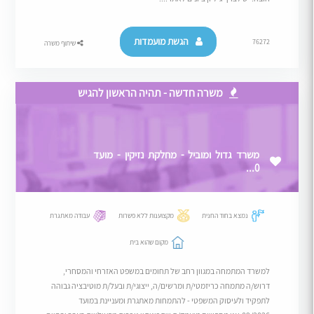
הגשת מועמדות
76272
שיתוף משרה
משרה חדשה - תהיה הראשון להגיש
משרד גדול ומוביל - מחלקת נזיקין - מועד
0...
נמצא בחוד החנית
מקצוענות ללא פשרות
עבודה מאתגרת
מקום שהוא בית
למשרד המתמחה במגוון רחב של תחומים במשפט האזרחי והמסחרי,
דרוש/ה מתמחה כריזמטי/ת ומרשים/ה, ייצוגי/ת ובעל/ת מוטיבציה גבוהה
לתפקיד ולעיסוק המשפטי - להתמחות מאתגרת ומעניינת במועד