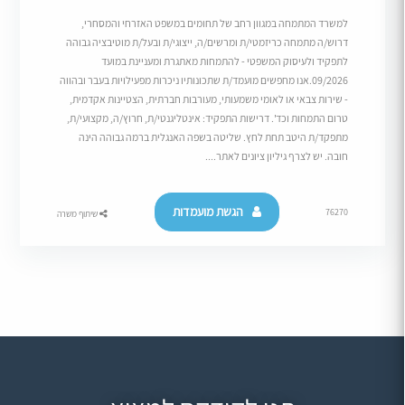
למשרד המתמחה במגוון רחב של תחומים במשפט האזרחי והמסחרי,
דרוש/ה מתמחה כריזמטי/ת ומרשים/ה, ייצוגי/ת ובעל/ת מוטיבציה גבוהה
לתפקיד ולעיסוק המשפטי - להתמחות מאתגרת ומעניינת במועד
09/2026.אנו מחפשים מועמד/ת שתכונותיו ניכרות מפעילויות בעבר ובהווה
- שירות צבאי או לאומי משמעותי, מעורבות חברתית, הצטיינות אקדמית,
טרום התמחות וכד'. דרישות התפקיד: אינטליגנטי/ת, חרוץ/ה, מקצועי/ת,
מתפקד/ת היטב תחת לחץ. שליטה בשפה האנגלית ברמה גבוהה הינה
חובה. יש לצרף גיליון ציונים לאתר....
הגשת מועמדות
76270
שיתוף משרה