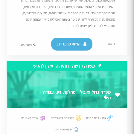
09/2026.אנו מחפשים מועמד/ת שתכונותיו ניכרות מפעילויות בעבר ובהווה
- שירות צבאי או לאומי משמעותי, מעורבות חברתית, הצטיינות אקדמית,
טרום התמחות וכד'. דרישות התפקיד: אינטליגנטי/ת, חרוץ/ה, מקצועי/ת,
מתפקד/ת היטב תחת לחץ. שליטה בשפה האנגלית ברמה גבוהה הינה
חובה. יש לצרף גיליון ציונים לאתר....
הגשת מועמדות
76271
שיתוף משרה
משרה חדשה - תהיה הראשון להגיש
משרד גדול ומוביל - מחלקת דיני עבודה -
מ�...
נמצא בחוד החנית
מקצוענות ללא פשרות
עבודה מאתגרת
מקום שהוא בית