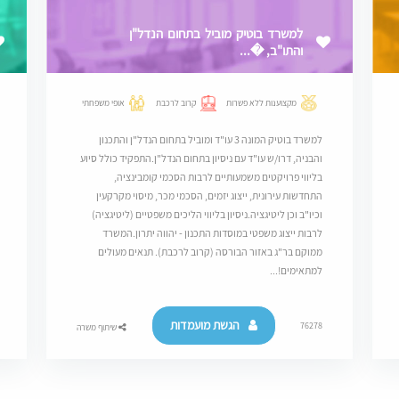
למשרד בוטיק מוביל בתחום הנדל"ן
והתו"ב, �...
מקצוענות ללא פשרות
קרוב לרכבת
אופי משפחתי
למשרד בוטיק המונה 3 עו"ד ומוביל בתחום הנדל"ן והתכנון
והבניה, דרו/ש עו"ד עם ניסיון בתחום הנדל"ן.התפקיד כולל סיוע
בליווי פרויקטים משמעותיים לרבות הסכמי קומבינציה,
התחדשות עירונית, ייצוג יזמים, הסכמי מכר, מיסוי מקרקעין
וכיו"ב וכן ליטיגציה.ניסיון בליווי הליכים משפטיים (ליטיגציה)
לרבות ייצוג משפטי במוסדות התכנון - יהווה יתרון.המשרד
ממוקם בר"ג באזור הבורסה (קרוב לרכבת). תנאים מעולים
למתאימים!...
הגשת מועמדות
76278
שיתוף משרה