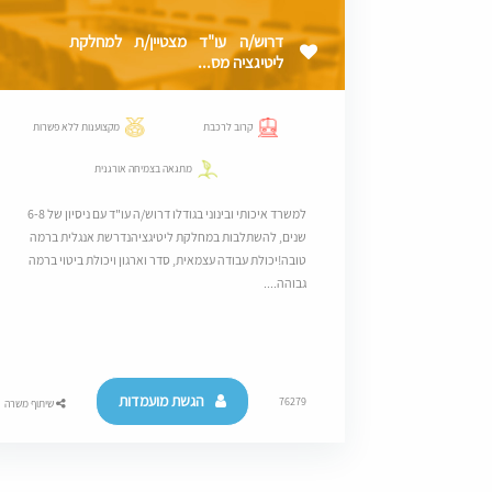
דרוש/ה עו"ד מצטיין/ת למחלקת
ליטיגציה מס...
קרוב לרכבת
מקצוענות ללא פשרות
מתגאה בצמיחה אורגנית
למשרד איכותי ובינוני בגודלו דרוש/ה עו"ד עם ניסיון של 6-8
שנים, להשתלבות במחלקת ליטיגציהנדרשת אנגלית ברמה
טובה!יכולת עבודה עצמאית, סדר וארגון ויכולת ביטוי ברמה
גבוהה....
הגשת מועמדות
76279
שיתוף משרה