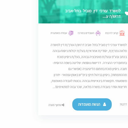
למשרד עורכי דין מוביל בתל-אביב
דרוש/ה ע...
קרוב לרכבת
העובדים במרכז
עבודה מאתגרת
למשרד עורכי דין מוביל בתל-אביב דרוש/ה עורך/ת דין למשרה
מלאה נמרץ/ת, יסודי/ת אחראי/ת בעל/ת יכולות ניסוח גבוהה
בכתב ובע"פ ובעל/ת מוטיבציה גבוהה, בעל/ת ניסיון מוכח
בתחום דיני ההגירה. דרישות נוספות: שליטה בשפה הרוסית-
חובה. ניסיון מוכח בתחום הליטיגציה (אפשרי גם
מההתמחות). ניסיון בניהול תיקי בימ"ש באופן עצמאי - יתרון
משמעותי. תקשורת בינאישית גבוהה. נכונות לעבודה מאומצת,
חריצות וסדר בעבודה.משרה מלאה, שכר גבוה למתאימים!...
הגשת מועמדות
76277
שיתוף משרה