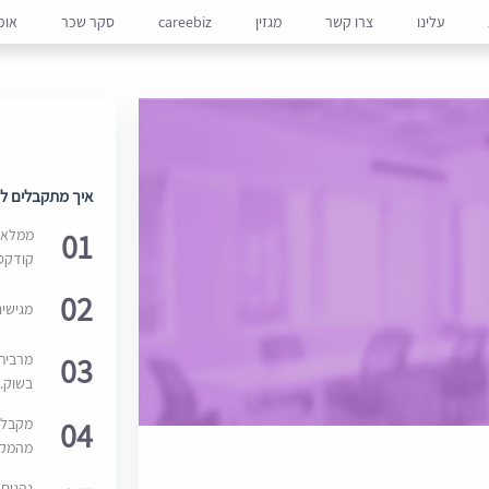
עלינו
צרו קשר
מגזין
careebiz
סקר שכר
אופ
איך מתקבלים למ
01
ממלאים
קודקס
02
מגישי
03
מרבית
בשוק. 
04
מקבלי
מהמקור
נהנים 