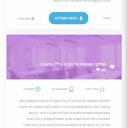
מכתבים משפטיים אדמינסטרציה מורכבת ועוד....
הגשת מועמדות
76266
שיתוף משרה
מחלקה משפטית של חברת נדל"ן ברעננה -
מוע�...
אווירה כיפית
מקום שהוא בית
מיקום פגז
למחלקה משפטית של חברת נדל"ן גדולה ומובילה ברעננה העוסקת בייזום
וביצוע דרוש/ה טרום/מתמחה בעריכת דין לסיוע ליועץ המשפטי של החברה
במתן מעטפת משפטית ותפעולית לפעילות החברה לרבות - בדיקות
משפטיות, ניסוח חוזים מסוגים שונים, תוספות ונספחים, ניהול נכסים
מניבים, ליווי בנקאי של פרויקטים ועבודה מול בנקים, עבודה מול משרדי