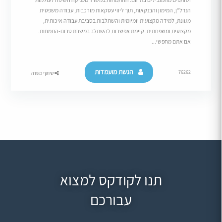
הנדל”ן, המימון והבנקאות, תוך ליווי עסקאות מורכבות, עבודה משפטית
מגוונת, למידה מקצועית יומיומית והשתלבות בסביבת עבודה איכותית,
מקצועית ומשפחתית. קיימת אפשרות להשתלב במשרת טרום-התמחות.
אם אתם מחפשי...
הגשת מועמדות
76262
שיתוף משרה
תנו לקודקס למצוא
עבורכם