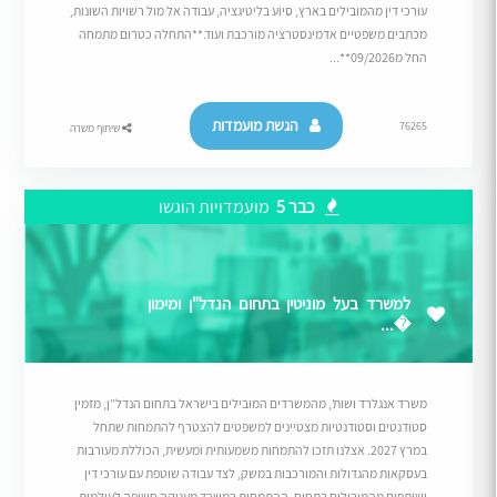
עורכי דין מהמובילים בארץ, סיוע בליטיגציה, עבודה אל מול רשויות השונות,
מכתבים משפטיים אדמינסטרציה מורכבת ועוד.**התחלה כטרום מתמחה
החל מ09/2026**...
הגשת מועמדות
76265
שיתוף משרה
כבר 5
מועמדויות הוגשו
למשרד בעל מוניטין בתחום הנדל"ן ומימון
�...
משרד אנגלרד ושות’, מהמשרדים המובילים בישראל בתחום הנדל”ן, מזמין
סטודנטים וסטודנטיות מצטיינים למשפטים להצטרף להתמחות שתחל
במרץ 2027. אצלנו תזכו להתמחות משמעותית ומעשית, הכוללת מעורבות
בעסקאות מהגדולות והמורכבות במשק, לצד עבודה שוטפת עם עורכי דין
ושותפים מהמובילים בתחום. ההתמחות במשרד מעניקה חשיפה לעולמות