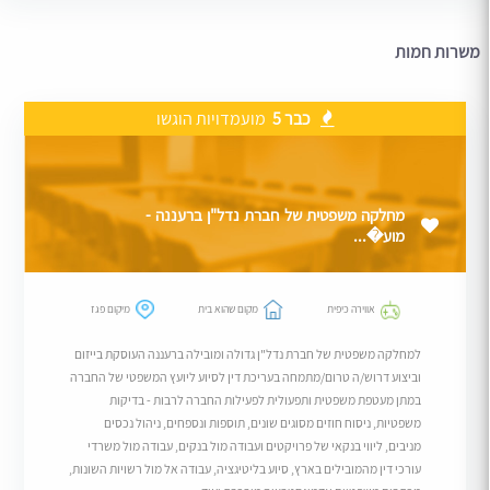
משרות חמות
כבר 5
מועמדויות הוגשו
מחלקה משפטית של חברת נדל"ן ברעננה -
מוע�...
אווירה כיפית
מקום שהוא בית
מיקום פגז
למחלקה משפטית של חברת נדל"ן גדולה ומובילה ברעננה העוסקת בייזום
וביצוע דרוש/ה טרום/מתמחה בעריכת דין לסיוע ליועץ המשפטי של החברה
במתן מעטפת משפטית ותפעולית לפעילות החברה לרבות - בדיקות
משפטיות, ניסוח חוזים מסוגים שונים, תוספות ונספחים, ניהול נכסים
מניבים, ליווי בנקאי של פרויקטים ועבודה מול בנקים, עבודה מול משרדי
עורכי דין מהמובילים בארץ, סיוע בליטיגציה, עבודה אל מול רשויות השונות,