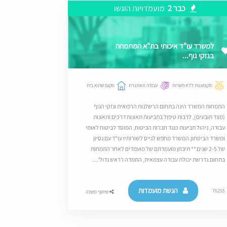
כבר 2
מועמדויות הוגשו
למשרד עו"ד איכותי בת"א המתמחה
בנזקי גוף...
מקצוענות ללא פשרות
עבודה מאתגרת
מקום שהוא בית
התמחות המשרד הינה בתחום הרשלנות הרפואית ונזקי הגוף
(מצד תובעים), לרבות טיפול בתביעות תאונות דרכים ותאונות
עבודה, ניהול תביעות כנגד חברות הביטוח, המוסד לביטוח לאומי
ומשרד הביטחון.המשרד מחפש לגייס לשורותיו עו"ד עם נסיון
של 2-5 שנים.** תיבחן מועמדתם של מועמדים לאחר התמחות
בתחום.נדרשת יכולת עבודה עצמאית, התמדה ו'ראש גדול'....
הגשת מועמדות
76255
שיתוף משרה