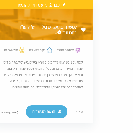
כבר 2
מועמדויות הוגשו
למשרד בוטיק, מוביל דרוש/ה עו"ד
בתחום די�...
עבודה מאתגרת
מקום שהוא בית
אופי משפחתי
קצת עלינו:אנחנו משרד בוטיק מהמובילים בישראל בתחום דיני
עבודה. המשרד מתמחה בכל תחומי משפט העבודה הקיבוצי
והאישי, הן במגזר הפרטי והן במגזר הציבורי.מה מחפשים?עו"ד
עם ניסיון של 0-7 שנים בתחום דיני עבודההזדמנות אדירה
להשתלב במשרד איכותי ומדורג לצד יחסי אנוש מעולים....
הגשת מועמדות
76258
שיתוף משרה