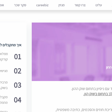
עלינו
צרו קשר
מגזין
careebiz
סקר שכר
אופ
איך מתקבלים למ
01
ממלאים
קודקס
ההון
02
מגישי
03
מרבית
בשוק. 
ב בתחום בשוק הון.
04
מקבלי
מהמקור
עריכת חוזים והסכמים, כתיבה משפטית,
נהנים 