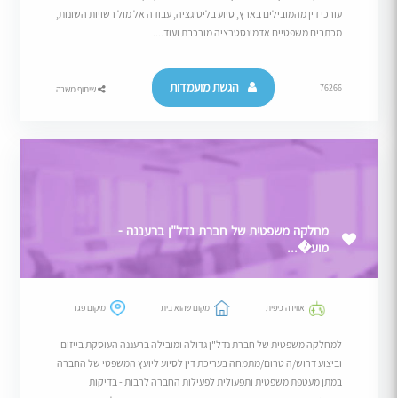
עורכי דין מהמובילים בארץ, סיוע בליטיגציה, עבודה אל מול רשויות השונות,
מכתבים משפטיים אדמינסטרציה מורכבת ועוד....
הגשת מועמדות
76266
שיתוף משרה
מחלקה משפטית של חברת נדל"ן ברעננה -
מוע�...
אווירה כיפית
מקום שהוא בית
מיקום פגז
למחלקה משפטית של חברת נדל"ן גדולה ומובילה ברעננה העוסקת בייזום
וביצוע דרוש/ה טרום/מתמחה בעריכת דין לסיוע ליועץ המשפטי של החברה
במתן מעטפת משפטית ותפעולית לפעילות החברה לרבות - בדיקות