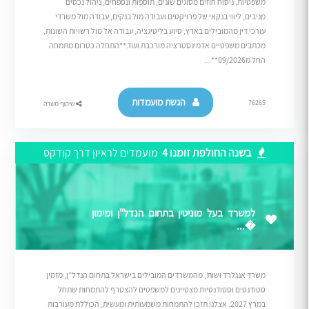
משפטיות, ניסוח חוזים מסוגים שונים, תוספות ונספחים, ניהול נכסים
מניבים, ליווי בנקאי של פרויקטים ועבודה מול בנקים, עבודה מול משרדי
עורכי דין מהמובילים בארץ, סיוע בליטיגציה, עבודה אל מול רשויות השונות,
מכתבים משפטיים אדמינסטרציה מורכבת ועוד.**התחלה כטרום מתמחה
החל מ09/2026**...
הגשת מועמדות
76265
שיתוף משרה
בשנה החולפת זומנו 4
מועמדים לראיון דרך קודקס
למשרד בעל מוניטין בתחום הנדל"ן ומימון
�...
משרד אנגלרד ושות’, מהמשרדים המובילים בישראל בתחום הנדל”ן, מזמין
סטודנטים וסטודנטיות מצטיינים למשפטים להצטרף להתמחות שתחל
במרץ 2027. אצלנו תזכו להתמחות משמעותית ומעשית, הכוללת מעורבות