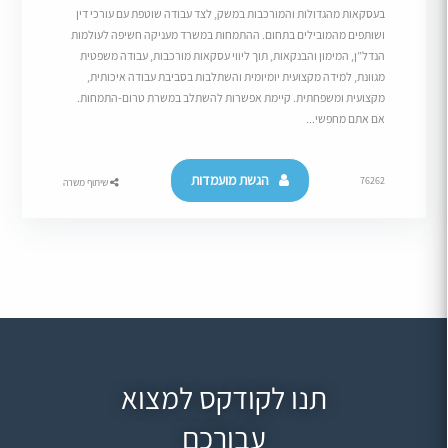
בעסקאות מהגדולות והמורכבות במשק, לצד עבודה שוטפת עם עורכי דין
ושותפים מהמובילים בתחום. ההתמחות במשרד מעניקה חשיפה לעולמות
הנדל”ן, המימון והבנקאות, תוך ליווי עסקאות מורכבות, עבודה משפטית
מגוונת, למידה מקצועית יומיומית והשתלבות בסביבת עבודה איכותית,
מקצועית ומשפחתית. קיימת אפשרות להשתלב במשרת טרום-התמחות.
אם אתם מחפשי...
הגשת מועמדות
76262
שיתוף משרה
תנו לקודקס למצוא
עבורכם