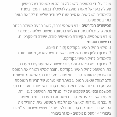
מוכר על ידי המועצה להשכלה גבוהה או ממוסד בעל רישיון
פעולה בישראל מאת המועצה להשכלה גבוהה, המצוי בשנת
הלימודים השלישית או סיים שנת לימודים שלישית לקראת תואר
בוגר במשפטים.
הכישורים הנדרשים
: ידע משפטי נרחב, כושר הבעה מעולה בכתב
ובעל פה, יכולת ניתוח אנליטי בתחום המשפט, שליטה במאגרי
מידע משפטיים, תקשורת בינאישית טובה, יושרה ודיסקרטיות.
דרישות נוספות:
1. מילוי התיק האישי בקודקס (קורות חיים).
2. צירוף גיליון ציונים של שנה ראשונה ושנה שניה, מטעם מוסד
הלימודים לתיק האישי בקודקס.
3. צירוף טופס הצהרה על קרובי משפחה המועסקים במערכת
בתי המשפט לתיק האישי בקודקס . חובה למלא ולצרף את הטופס
גם אם אין למועמד קרובי משפחה במערכת בתי המשפט. תשומת
הלב לנוהל 01-09 המופיע באתר האינטרנט של הרשות השופטת,
העוסק בהגבלות החלות על העסקת קרובי משפחה במערכת בתי
המשפט ובסייגים שנקבעו על ידי מנהל בתי המשפט לעניין זה.
מועמד אשר יצהיר על קרבת משפחה במערכת בתי המשפט,
תועבר מועמדותו לאישור מנהל בתי המשפט. ניתן להוריד את
הטופס דרך אתר קודקס, תחת לשוניות: "חיפוש משרות" > "מגזר
ציבורי" > "טפסים נוספים - מגזר ציבורי".