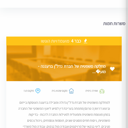
משרות חמות
כבר 4
מועמדויות הוגשו
מחלקה משפטית של חברת נדל"ן ברעננה -
מוע�...
אווירה כיפית
מקום שהוא בית
מיקום פגז
למחלקה משפטית של חברת נדל"ן גדולה ומובילה ברעננה העוסקת בייזום
וביצוע דרוש/ה טרום/מתמחה בעריכת דין לסיוע ליועץ המשפטי של החברה
במתן מעטפת משפטית ותפעולית לפעילות החברה לרבות - בדיקות
משפטיות, ניסוח חוזים מסוגים שונים, תוספות ונספחים, ניהול נכסים
מניבים, ליווי בנקאי של פרויקטים ועבודה מול בנקים, עבודה מול משרדי