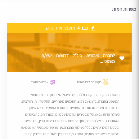
משרות חמות
כבר 4
מועמדויות הוגשו
לחברה ציבורית בינ"ל דרוש/ה יועץ/ת
משפטי...
מקצוענות ללא פשרות
עבודה מאתגרת
תיאור התפקיד:התפקיד כולל הובלה וניהול של מגוון רחב של תחומי
המשפט בחברה, בדגש על רכש, הסכמים מסחריים, התקשרויות, רגולציה,
דיני תחרות וניהול סכסוכים משפטיים. במסגרת התפקיד נדרש שיתוף
פעולה הדוק עם מנהלים בכירים וגורמים עסקיים, לצורך תמיכה ביעדים
האסטרטגיים של החברה, תוך הבטחת עמידה בדרישות הדין, ברגולציה
ובסטנדרטים אתיים בכלל פעילות החברה.אנו מחפשים מנהיג/ה משפטי/ת
בעל/ת אוריינטציה עסקית, המסוגל/ת לאזן בין ניהול סיכונים לבין קידום