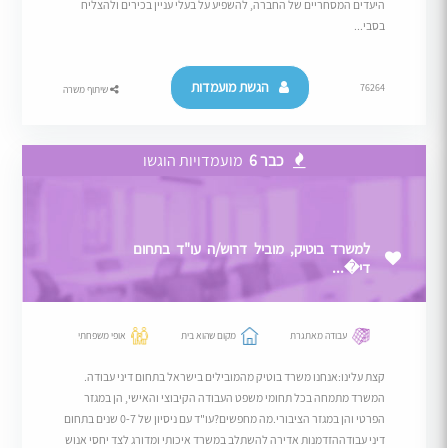
היעדים המסחריים של החברה, להשפיע על בעלי עניין בכירים ולהצליח
בסבי...
הגשת מועמדות
76264
שיתוף משרה
כבר 6
מועמדויות הוגשו
למשרד בוטיק, מוביל דרוש/ה עו"ד בתחום
די�...
עבודה מאתגרת
מקום שהוא בית
אופי משפחתי
קצת עלינו:אנחנו משרד בוטיק מהמובילים בישראל בתחום דיני עבודה.
המשרד מתמחה בכל תחומי משפט העבודה הקיבוצי והאישי, הן במגזר
הפרטי והן במגזר הציבורי.מה מחפשים?עו"ד עם ניסיון של 0-7 שנים בתחום
דיני עבודההזדמנות אדירה להשתלב במשרד איכותי ומדורג לצד יחסי אנוש