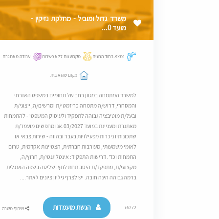
משרד גדול ומוביל - מחלקת נזיקין -
מועד 0...
נמצא בחוד החנית
מקצוענות ללא פשרות
עבודה מאתגרת
מקום שהוא בית
למשרד המתמחה במגוון רחב של תחומים במשפט האזרחי
והמסחרי, דרוש/ה מתמחה כריזמטי/ת ומרשים/ה, ייצוגי/ת
ובעל/ת מוטיבציה גבוהה לתפקיד ולעיסוק המשפטי - להתמחות
מאתגרת ומעניינת במועד 03/2027.אנו מחפשים מועמד/ת
שתכונותיו ניכרות מפעילויות בעבר ובהווה - שירות צבאי או
לאומי משמעותי, מעורבות חברתית, הצטיינות אקדמית, טרום
התמחות וכד'. דרישות התפקיד: אינטליגנטי/ת, חרוץ/ה,
מקצועי/ת, מתפקד/ת היטב תחת לחץ. שליטה בשפה האנגלית
ברמה גבוהה הינה חובה. יש לצרף גיליון ציונים לאתר....
הגשת מועמדות
76272
שיתוף משרה