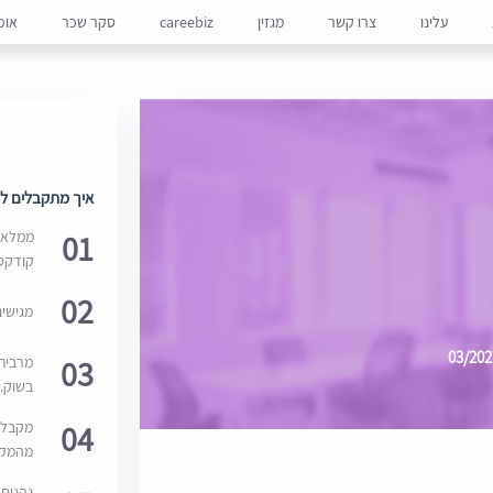
עלינו
צרו קשר
מגזין
careebiz
סקר שכר
אופ
איך מתקבלים למ
01
ממלאים
קודקס
02
מגישי
03
מרבית
בשוק. 
04
מקבלי
מהמקור
נהנים 