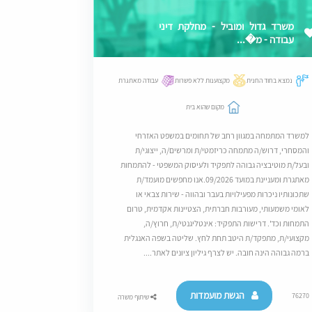
משרד גדול ומוביל - מחלקת דיני
עבודה - מ�...
נמצא בחוד החנית
מקצוענות ללא פשרות
עבודה מאתגרת
מקום שהוא בית
למשרד המתמחה במגוון רחב של תחומים במשפט האזרחי
והמסחרי, דרוש/ה מתמחה כריזמטי/ת ומרשים/ה, ייצוגי/ת
ובעל/ת מוטיבציה גבוהה לתפקיד ולעיסוק המשפטי - להתמחות
מאתגרת ומעניינת במועד 09/2026.אנו מחפשים מועמד/ת
שתכונותיו ניכרות מפעילויות בעבר ובהווה - שירות צבאי או
לאומי משמעותי, מעורבות חברתית, הצטיינות אקדמית, טרום
התמחות וכד'. דרישות התפקיד: אינטליגנטי/ת, חרוץ/ה,
מקצועי/ת, מתפקד/ת היטב תחת לחץ. שליטה בשפה האנגלית
ברמה גבוהה הינה חובה. יש לצרף גיליון ציונים לאתר....
הגשת מועמדות
76270
שיתוף משרה