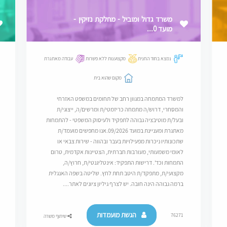
משרד גדול ומוביל - מחלקת נזיקין -
מועד 0...
נמצא בחוד החנית
מקצוענות ללא פשרות
עבודה מאתגרת
מקום שהוא בית
למשרד המתמחה במגוון רחב של תחומים במשפט האזרחי
והמסחרי, דרוש/ה מתמחה כריזמטי/ת ומרשים/ה, ייצוגי/ת
ובעל/ת מוטיבציה גבוהה לתפקיד ולעיסוק המשפטי - להתמחות
מאתגרת ומעניינת במועד 09/2026.אנו מחפשים מועמד/ת
שתכונותיו ניכרות מפעילויות בעבר ובהווה - שירות צבאי או
לאומי משמעותי, מעורבות חברתית, הצטיינות אקדמית, טרום
התמחות וכד'. דרישות התפקיד: אינטליגנטי/ת, חרוץ/ה,
מקצועי/ת, מתפקד/ת היטב תחת לחץ. שליטה בשפה האנגלית
ברמה גבוהה הינה חובה. יש לצרף גיליון ציונים לאתר....
הגשת מועמדות
76271
שיתוף משרה