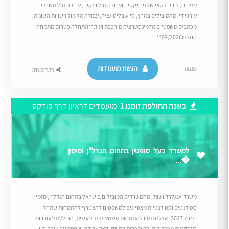
מניבים, ליווי בנקאי של פרויקטים ועבודה מול בנקים, עבודה מול משרדי
עורכי דין מהמובילים בארץ, סיוע בליטיגציה, עבודה אל מול רשויות השונות,
מכתבים משפטיים אדמינסטרציה מורכבת ועוד.**התחלה כטרום מתמחה
החל מ09/2026**...
הגשת מועמדות
76265
שיתוף משרה
בשנה החולפת זומנו 1
מועמדים לראיון דרך קודקס
למשרד בעל מוניטין בתחום הנדל"ן ומימון
�...
משרד אנגלרד ושות’, מהמשרדים המובילים בישראל בתחום הנדל”ן, מזמין
סטודנטים וסטודנטיות מצטיינים למשפטים להצטרף להתמחות שתחל
במרץ 2027. אצלנו תזכו להתמחות משמעותית ומעשית, הכוללת מעורבות
בעסקאות מהגדולות והמורכבות במשק, לצד עבודה שוטפת עם עורכי דין