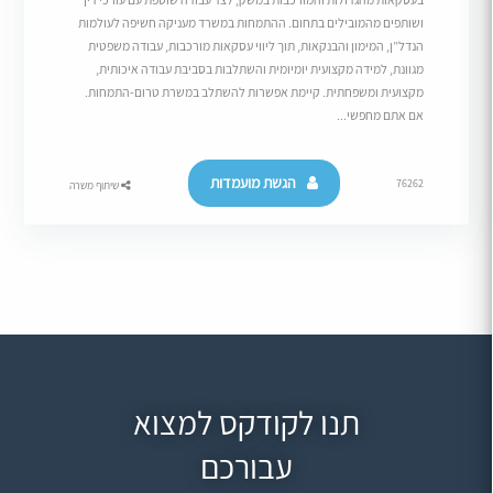
ושותפים מהמובילים בתחום. ההתמחות במשרד מעניקה חשיפה לעולמות
הנדל”ן, המימון והבנקאות, תוך ליווי עסקאות מורכבות, עבודה משפטית
מגוונת, למידה מקצועית יומיומית והשתלבות בסביבת עבודה איכותית,
מקצועית ומשפחתית. קיימת אפשרות להשתלב במשרת טרום-התמחות.
אם אתם מחפשי...
הגשת מועמדות
76262
שיתוף משרה
תנו לקודקס למצוא
עבורכם