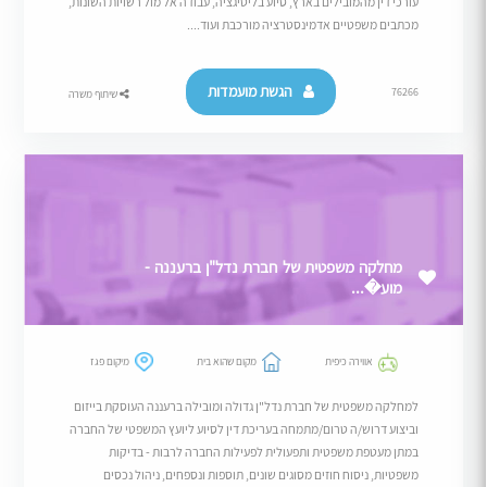
עורכי דין מהמובילים בארץ, סיוע בליטיגציה, עבודה אל מול רשויות השונות,
מכתבים משפטיים אדמינסטרציה מורכבת ועוד....
הגשת מועמדות
76266
שיתוף משרה
מחלקה משפטית של חברת נדל"ן ברעננה -
מוע�...
אווירה כיפית
מקום שהוא בית
מיקום פגז
למחלקה משפטית של חברת נדל"ן גדולה ומובילה ברעננה העוסקת בייזום
וביצוע דרוש/ה טרום/מתמחה בעריכת דין לסיוע ליועץ המשפטי של החברה
במתן מעטפת משפטית ותפעולית לפעילות החברה לרבות - בדיקות
משפטיות, ניסוח חוזים מסוגים שונים, תוספות ונספחים, ניהול נכסים