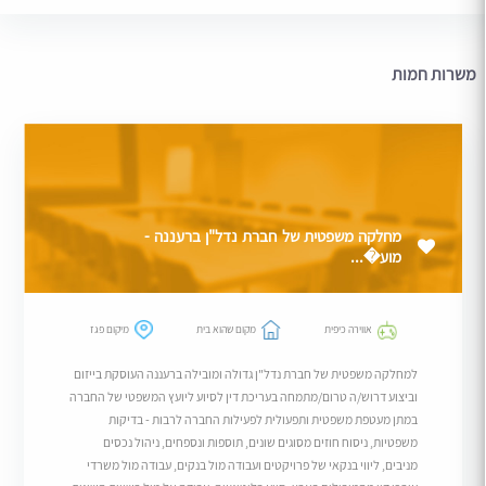
משרות חמות
מחלקה משפטית של חברת נדל"ן ברעננה -
מוע�...
אווירה כיפית
מקום שהוא בית
מיקום פגז
למחלקה משפטית של חברת נדל"ן גדולה ומובילה ברעננה העוסקת בייזום
וביצוע דרוש/ה טרום/מתמחה בעריכת דין לסיוע ליועץ המשפטי של החברה
במתן מעטפת משפטית ותפעולית לפעילות החברה לרבות - בדיקות
משפטיות, ניסוח חוזים מסוגים שונים, תוספות ונספחים, ניהול נכסים
מניבים, ליווי בנקאי של פרויקטים ועבודה מול בנקים, עבודה מול משרדי