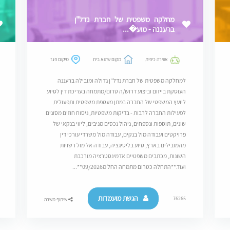
מחלקה משפטית של חברת נדל"ן
ברעננה - מוע�...
אווירה כיפית
מקום שהוא בית
מיקום פגז
למחלקה משפטית של חברת נדל"ן גדולה ומובילה ברעננה
העוסקת בייזום וביצוע דרוש/ה טרום/מתמחה בעריכת דין לסיוע
ליועץ המשפטי של החברה במתן מעטפת משפטית ותפעולית
לפעילות החברה לרבות - בדיקות משפטיות, ניסוח חוזים מסוגים
שונים, תוספות ונספחים, ניהול נכסים מניבים, ליווי בנקאי של
פרויקטים ועבודה מול בנקים, עבודה מול משרדי עורכי דין
מהמובילים בארץ, סיוע בליטיגציה, עבודה אל מול רשויות
השונות, מכתבים משפטיים אדמינסטרציה מורכבת
ועוד.**התחלה כטרום מתמחה החל מ09/2026**...
הגשת מועמדות
76265
שיתוף משרה