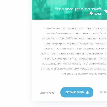
למשרד בעל מוניטין בתחום הנדל"ן
ומימון �...
משרד אנגלרד ושות’, מהמשרדים המובילים בישראל בתחום
הנדל”ן, מזמין סטודנטים וסטודנטיות מצטיינים למשפטים
להצטרף להתמחות שתחל במרץ 2027. אצלנו תזכו להתמחות
משמעותית ומעשית, הכוללת מעורבות בעסקאות מהגדולות
והמורכבות במשק, לצד עבודה שוטפת עם עורכי דין ושותפים
מהמובילים בתחום. ההתמחות במשרד מעניקה חשיפה לעולמות
הנדל”ן, המימון והבנקאות, תוך ליווי עסקאות מורכבות, עבודה
משפטית מגוונת, למידה מקצועית יומיומית והשתלבות בסביבת
עבודה איכותית, מקצועית ומשפחתית. קיימת אפשרות להשתלב
במשרת טרום-התמחות. אם אתם מחפשי...
הגשת מועמדות
76262
שיתוף משרה