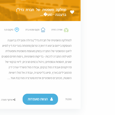
מחלקה משפטית של חברת נדל"ן
ברעננה - מוע�...
אווירה כיפית
מקום שהוא בית
מיקום פגז
למחלקה משפטית של חברת נדל"ן גדולה ומובילה ברעננה
העוסקת בייזום וביצוע דרוש/ה טרום/מתמחה בעריכת דין לסיוע
ליועץ המשפטי של החברה במתן מעטפת משפטית ותפעולית
לפעילות החברה לרבות - בדיקות משפטיות, ניסוח חוזים מסוגים
שונים, תוספות ונספחים, ניהול נכסים מניבים, ליווי בנקאי של
פרויקטים ועבודה מול בנקים, עבודה מול משרדי עורכי דין
מהמובילים בארץ, סיוע בליטיגציה, עבודה אל מול רשויות
השונות, מכתבים משפטיים אדמינסטרציה מורכבת ועוד....
הגשת מועמדות
76266
שיתוף משרה