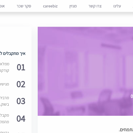
עלינו
צרו קשר
מגזין
careebiz
סקר שכר
אופ
איך מתקבלים למ
01
ממלאים
קודקס
02
מגישי
03
מרבית
בשוק. 
04
מקבלי
מהמקור
תמחים.
נהנים 