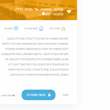
מחלקה משפטית של חברת נדל"ן
ברעננה - מוע�...
אווירה כיפית
מקום שהוא בית
מיקום פגז
למחלקה משפטית של חברת נדל"ן גדולה ומובילה ברעננה
העוסקת בייזום וביצוע דרוש/ה טרום/מתמחה בעריכת דין לסיוע
ליועץ המשפטי של החברה במתן מעטפת משפטית ותפעולית
לפעילות החברה לרבות - בדיקות משפטיות, ניסוח חוזים מסוגים
שונים, תוספות ונספחים, ניהול נכסים מניבים, ליווי בנקאי של
פרויקטים ועבודה מול בנקים, עבודה מול משרדי עורכי דין
מהמובילים בארץ, סיוע בליטיגציה, עבודה אל מול רשויות
השונות, מכתבים משפטיים אדמינסטרציה מורכבת ועוד....
הגשת מועמדות
76266
שיתוף משרה