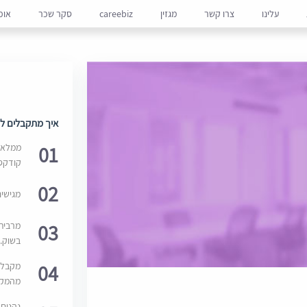
עלינו
צרו קשר
מגזין
careebiz
סקר שכר
אופ
איך מתקבלים למ
01
ממלאים
קודקס
02
מגישי
03
מרבית
בשוק. 
04
מקבלי
מהמקור
נהנים 