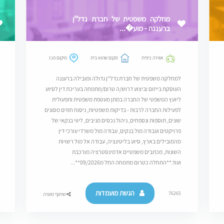
מחלקה משפטית של חברת נדל"ן
ברעננה - מוע�...
אווירה כיפית
מקום שהוא בית
מיקום פגז
למחלקה משפטית של חברת נדל"ן גדולה ומובילה ברעננה
העוסקת בייזום וביצוע דרוש/ה טרום/מתמחה בעריכת דין לסיוע
ליועץ המשפטי של החברה במתן מעטפת משפטית ותפעולית
לפעילות החברה לרבות - בדיקות משפטיות, ניסוח חוזים מסוגים
שונים, תוספות ונספחים, ניהול נכסים מניבים, ליווי בנקאי של
פרויקטים ועבודה מול בנקים, עבודה מול משרדי עורכי דין
מהמובילים בארץ, סיוע בליטיגציה, עבודה אל מול רשויות
השונות, מכתבים משפטיים אדמינסטרציה מורכבת
ועוד.**התחלה כטרום מתמחה החל מ09/2026**...
הגשת מועמדות
76265
שיתוף משרה