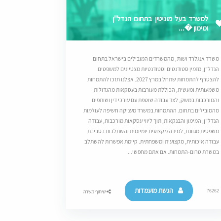
למשרד בעל מוניטין בתחום הנדל"ן
ומימון �...
משרד אנגלרד ושות’, מהמשרדים המובילים בישראל בתחום
הנדל”ן, מזמין סטודנטים וסטודנטיות מצטיינים למשפטים
להצטרף להתמחות שתחל במרץ 2027. אצלנו תזכו להתמחות
משמעותית ומעשית, הכוללת מעורבות בעסקאות מהגדולות
והמורכבות במשק, לצד עבודה שוטפת עם עורכי דין ושותפים
מהמובילים בתחום. ההתמחות במשרד מעניקה חשיפה לעולמות
הנדל”ן, המימון והבנקאות, תוך ליווי עסקאות מורכבות, עבודה
משפטית מגוונת, למידה מקצועית יומיומית והשתלבות בסביבת
עבודה איכותית, מקצועית ומשפחתית. קיימת אפשרות להשתלב
במשרת טרום-התמחות. אם אתם מחפשי...
הגשת מועמדות
76262
שיתוף משרה