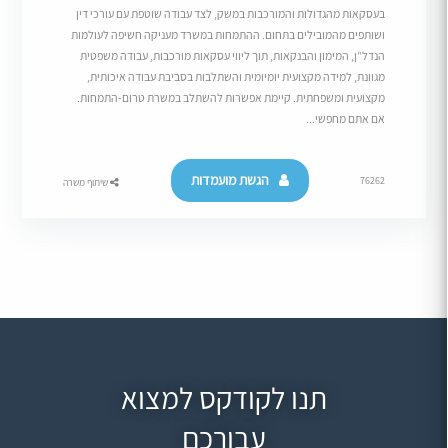
בעסקאות מהגדולות והמורכבות במשק, לצד עבודה שוטפת עם עורכי דין
ושותפים מהמובילים בתחום. ההתמחות במשרד מעניקה חשיפה לעולמות
הנדל”ן, המימון והבנקאות, תוך ליווי עסקאות מורכבות, עבודה משפטית
מגוונת, למידה מקצועית יומיומית והשתלבות בסביבת עבודה איכותית,
מקצועית ומשפחתית. קיימת אפשרות להשתלב במשרת טרום-התמחות.
אם אתם מחפשי...
הגשת מועמדות
76262
שיתוף משרה
תנו לקודקס למצוא
עבורכם