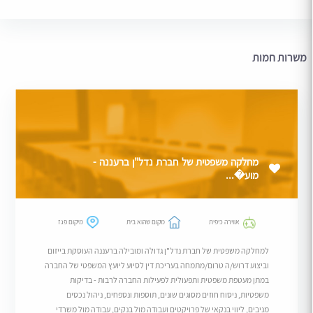
משרות חמות
מחלקה משפטית של חברת נדל"ן ברעננה -
מוע�...
אווירה כיפית
מקום שהוא בית
מיקום פגז
למחלקה משפטית של חברת נדל"ן גדולה ומובילה ברעננה העוסקת בייזום
וביצוע דרוש/ה טרום/מתמחה בעריכת דין לסיוע ליועץ המשפטי של החברה
במתן מעטפת משפטית ותפעולית לפעילות החברה לרבות - בדיקות
משפטיות, ניסוח חוזים מסוגים שונים, תוספות ונספחים, ניהול נכסים
מניבים, ליווי בנקאי של פרויקטים ועבודה מול בנקים, עבודה מול משרדי