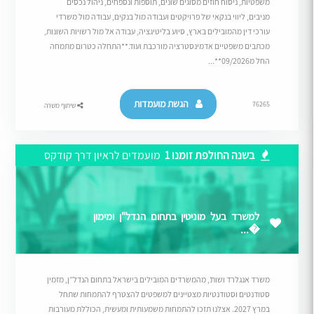
משפטיות, ניסוח חוזים מסוגים שונים, תוספות ונספחים, ניהול נכסים
מניבים, ליווי בנקאי של פרויקטים ועבודה מול בנקים, עבודה מול משרדי
עורכי דין מהמובילים בארץ, סיוע בליטיגציה, עבודה אל מול רשויות השונות,
מכתבים משפטיים אדמינסטרציה מורכבת ועוד.**התחלה כטרום מתמחה
החל מ09/2026**...
הגשת מועמדות
76265
שיתוף משרה
בשנה החולפת זומנו 1
מועמדים לראיון דרך קודקס
למשרד בעל מוניטין בתחום הנדל"ן ומימון
�...
משרד אנגלרד ושות’, מהמשרדים המובילים בישראל בתחום הנדל”ן, מזמין
סטודנטים וסטודנטיות מצטיינים למשפטים להצטרף להתמחות שתחל
במרץ 2027. אצלנו תזכו להתמחות משמעותית ומעשית, הכוללת מעורבות