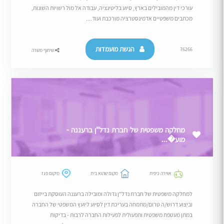
עורכי דין מהמובילים בארץ, סיוע בליטיגציה, עבודה אל מול רשויות השונות,
מכתבים משפטיים אדמינסטרציה מורכבת ועוד....
הגשת מועמדות
76266
שיתוף משרה
מחלקה משפטית של חברת נדל"ן ברעננה -
מוע�...
אווירה כיפית
מקום שהוא בית
מיקום פגז
למחלקה משפטית של חברת נדל"ן גדולה ומובילה ברעננה העוסקת בייזום
וביצוע דרוש/ה טרום/מתמחה בעריכת דין לסיוע ליועץ המשפטי של החברה
במתן מעטפת משפטית ותפעולית לפעילות החברה לרבות - בדיקות