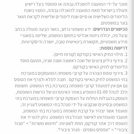
מוכר על ידי המועצה להשכלה גבוהה או ממוסד בעל רישיון
פעולה בישראל מאת המועצה להשכלה גבוהה, המצוי בשנת
הלימודים השלישית או סיים שנת לימודים שלישית לקראת תואר
בוגר במשפטים.
הכישורים הנדרשים
: ידע משפטי נרחב, כושר הבעה מעולה בכתב
ובעל פה, יכולת ניתוח אנליטי בתחום המשפט, שליטה במאגרי
מידע משפטיים, תקשורת בינאישית טובה, יושרה ודיסקרטיות.
דרישות נוספות:
1. מילוי התיק האישי בקודקס (קורות חיים).
2. צירוף גיליון ציונים של שנה ראשונה ושנה שניה, מטעם מוסד
הלימודים לתיק האישי בקודקס.
3. צירוף טופס הצהרה על קרובי משפחה המועסקים במערכת
בתי המשפט לתיק האישי בקודקס . חובה למלא ולצרף את הטופס
גם אם אין למועמד קרובי משפחה במערכת בתי המשפט. תשומת
הלב לנוהל 01-09 המופיע באתר האינטרנט של הרשות השופטת,
העוסק בהגבלות החלות על העסקת קרובי משפחה במערכת בתי
המשפט ובסייגים שנקבעו על ידי מנהל בתי המשפט לעניין זה.
מועמד אשר יצהיר על קרבת משפחה במערכת בתי המשפט,
תועבר מועמדותו לאישור מנהל בתי המשפט. ניתן להוריד את
הטופס דרך אתר קודקס, תחת לשוניות: "חיפוש משרות" > "מגזר
ציבורי" > "טפסים נוספים - מגזר ציבורי".