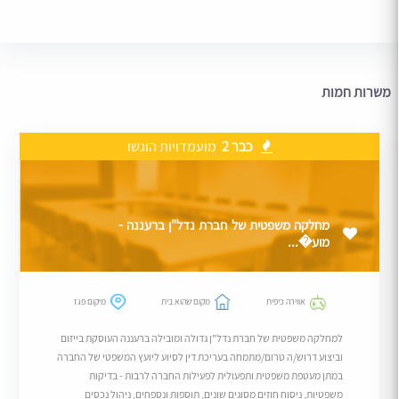
משרות חמות
כבר 2
מועמדויות הוגשו
מחלקה משפטית של חברת נדל"ן ברעננה -
מוע�...
אווירה כיפית
מקום שהוא בית
מיקום פגז
למחלקה משפטית של חברת נדל"ן גדולה ומובילה ברעננה העוסקת בייזום
וביצוע דרוש/ה טרום/מתמחה בעריכת דין לסיוע ליועץ המשפטי של החברה
במתן מעטפת משפטית ותפעולית לפעילות החברה לרבות - בדיקות
משפטיות, ניסוח חוזים מסוגים שונים, תוספות ונספחים, ניהול נכסים