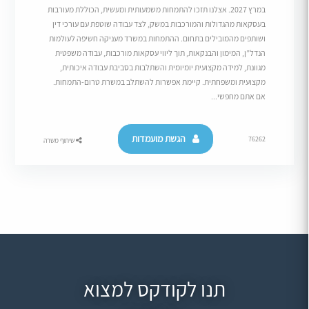
במרץ 2027. אצלנו תזכו להתמחות משמעותית ומעשית, הכוללת מעורבות
בעסקאות מהגדולות והמורכבות במשק, לצד עבודה שוטפת עם עורכי דין
ושותפים מהמובילים בתחום. ההתמחות במשרד מעניקה חשיפה לעולמות
הנדל”ן, המימון והבנקאות, תוך ליווי עסקאות מורכבות, עבודה משפטית
מגוונת, למידה מקצועית יומיומית והשתלבות בסביבת עבודה איכותית,
מקצועית ומשפחתית. קיימת אפשרות להשתלב במשרת טרום-התמחות.
אם אתם מחפשי...
הגשת מועמדות
76262
שיתוף משרה
תנו לקודקס למצוא