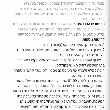
מוכר על ידי המועצה להשכלה גבוהה או ממוסד בעל רישיון
פעולה בישראל מאת המועצה להשכלה גבוהה, המצוי בשנת
הלימודים השלישית או סיים שנת לימודים שלישית לקראת תואר
בוגר במשפטים.
הכישורים הנדרשים
: ידע
משפטי נרחב, כושר הבעה מעולה בכתב
ובעל פה, יכולת ניתוח אנליטי בתחום המשפט, שליטה במאגרי
מידע משפטיים, תקשורת בינאישית טובה, יושרה ודיסקרטיות.
דרישות נוספות:
1. מילוי התיק האישי בקודקס (קורות חיים).
2. צירוף גיליון ציונים של שנה ראשונה ושנה שניה, מטעם מוסד
הלימודים לתיק האישי בקודקס.
3. צירוף טופס הצהרה על קרובי משפחה המועסקים במערכת
בתי המשפט לתיק האישי בקודקס .
חובה למלא ולצרף את הטופס גם אם אין למועמד קרובי משפחה
במערכת בתי המשפט.
תשומת הלב לנוהל 01-09 המופיע באתר האינטרנט של הרשות
השופטת, העוסק בהגבלות החלות על העסקת קרובי משפחה
במערכת בתי המשפט ובסייגים שנקבעו על ידי מנהל בתי המשפט
לעניין זה. מועמד אשר יצהיר על קרבת משפחה במערכת בתי
המשפט, תועבר מועמדותו לאישור מנהל בתי המשפט. ניתן
להוריד את הטופס דרך אתר קודקס, תחת לשוניות: "חיפוש