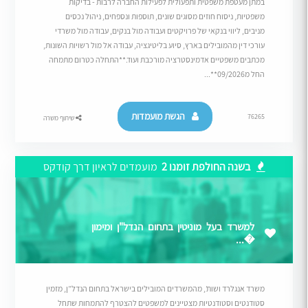
במתן מעטפת משפטית ותפעולית לפעילות החברה לרבות - בדיקות
משפטיות, ניסוח חוזים מסוגים שונים, תוספות ונספחים, ניהול נכסים
מניבים, ליווי בנקאי של פרויקטים ועבודה מול בנקים, עבודה מול משרדי
עורכי דין מהמובילים בארץ, סיוע בליטיגציה, עבודה אל מול רשויות השונות,
מכתבים משפטיים אדמינסטרציה מורכבת ועוד.**התחלה כטרום מתמחה
החל מ09/2026**...
הגשת מועמדות
76265
שיתוף משרה
בשנה החולפת זומנו 2
מועמדים לראיון דרך קודקס
למשרד בעל מוניטין בתחום הנדל"ן ומימון
�...
משרד אנגלרד ושות’, מהמשרדים המובילים בישראל בתחום הנדל”ן, מזמין
סטודנטים וסטודנטיות מצטיינים למשפטים להצטרף להתמחות שתחל