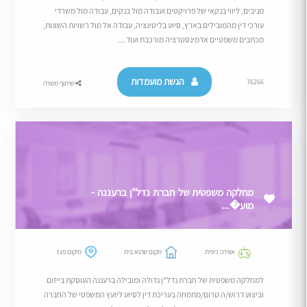
מניבים, ליווי בנקאי של פרויקטים ועבודה מול בנקים, עבודה מול משרדי
עורכי דין מהמובילים בארץ, סיוע בליטיגציה, עבודה אל מול רשויות השונות,
מכתבים משפטיים אדמינסטרציה מורכבת ועוד....
הגשת מועמדות
76266
שיתוף משרה
מחלקה משפטית של חברת נדל"ן ברעננה -
מוע�...
אווירה כיפית
מקום שהוא בית
מיקום פגז
למחלקה משפטית של חברת נדל"ן גדולה ומובילה ברעננה העוסקת בייזום
וביצוע דרוש/ה טרום/מתמחה בעריכת דין לסיוע ליועץ המשפטי של החברה