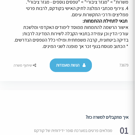
משרות" > "מגזר ציבורי" > "טפסים נוספים - מגזר ציבורי".
4. צירוף מכתבי המלצה לתיק האישי בקודקס, לרבות פרטי
ממליצים ודרכי התקשרות עימם.
תנאי לתחילת ההתמחות:
אישור הרשמה להתמחות ממוסד לימודים האקדמי ומלשכת
עורכי הדין וכן עמידה בתנאי הקבלה לשירות המדינה לרבות:
בדיקה ביטחונית, קרבה משפחתית ומילוי כלל הטפסים הנדרשים.
* הכתוב מנוסח בגוף זכר אך מופנה לשני המינים.
הגשת מועמדות
73679
שיתוף משרה
איך מתקבלים למשרה כזו?
01
ממלאים פרטים במערכת סופר ידידותית של קודקס