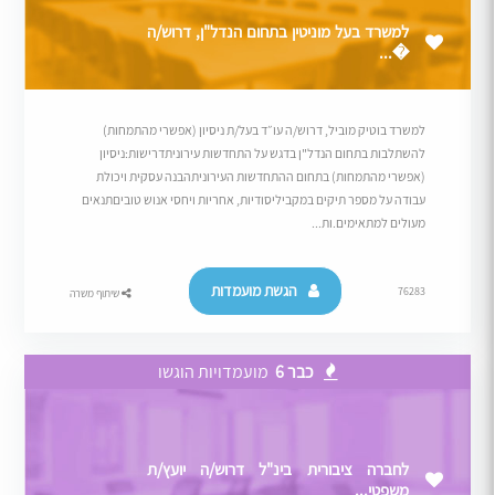
למשרד בעל מוניטין בתחום הנדל"ן, דרוש/ה
�...
למשרד בוטיק מוביל, דרוש/ה עו״ד בעל/ת ניסיון (אפשרי מהתמחות)
להשתלבות בתחום הנדל"ן בדגש על התחדשות עירוניתדרישות:ניסיון
(אפשרי מהתמחות) בתחום ההתחדשות העירוניתהבנה עסקית ויכולת
עבודה על מספר תיקים במקביליסודיות, אחריות ויחסי אנוש טוביםתנאים
מעולים למתאימים.ות...
הגשת מועמדות
76283
שיתוף משרה
כבר 6
מועמדויות הוגשו
לחברה ציבורית בינ"ל דרוש/ה יועץ/ת
משפטי...