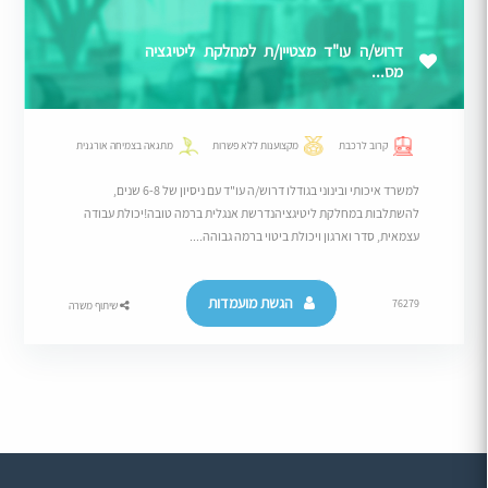
דרוש/ה עו"ד מצטיין/ת למחלקת ליטיגציה
מס...
קרוב לרכבת
מקצוענות ללא פשרות
מתגאה בצמיחה אורגנית
למשרד איכותי ובינוני בגודלו דרוש/ה עו"ד עם ניסיון של 6-8 שנים,
להשתלבות במחלקת ליטיגציהנדרשת אנגלית ברמה טובה!יכולת עבודה
עצמאית, סדר וארגון ויכולת ביטוי ברמה גבוהה....
הגשת מועמדות
76279
שיתוף משרה