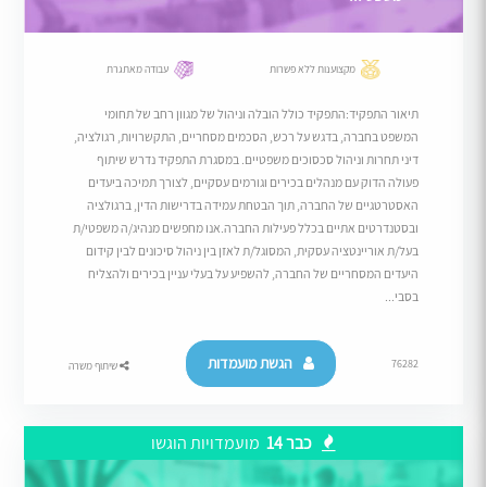
מקצוענות ללא פשרות
עבודה מאתגרת
תיאור התפקיד:התפקיד כולל הובלה וניהול של מגוון רחב של תחומי
המשפט בחברה, בדגש על רכש, הסכמים מסחריים, התקשרויות, רגולציה,
דיני תחרות וניהול סכסוכים משפטיים. במסגרת התפקיד נדרש שיתוף
פעולה הדוק עם מנהלים בכירים וגורמים עסקיים, לצורך תמיכה ביעדים
האסטרטגיים של החברה, תוך הבטחת עמידה בדרישות הדין, ברגולציה
ובסטנדרטים אתיים בכלל פעילות החברה.אנו מחפשים מנהיג/ה משפטי/ת
בעל/ת אוריינטציה עסקית, המסוגל/ת לאזן בין ניהול סיכונים לבין קידום
היעדים המסחריים של החברה, להשפיע על בעלי עניין בכירים ולהצליח
בסבי...
הגשת מועמדות
76282
שיתוף משרה
כבר 14
מועמדויות הוגשו