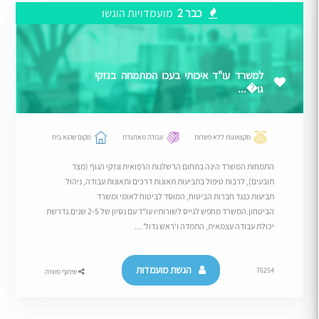
כבר 2
מועמדויות הוגשו
למשרד עו"ד איכותי בעכו המתמחה בנזקי
גו�...
מקצוענות ללא פשרות
עבודה מאתגרת
מקום שהוא בית
התמחות המשרד הינה בתחום הרשלנות הרפואית ונזקי הגוף (מצד
תובעים), לרבות טיפול בתביעות תאונות דרכים ותאונות עבודה, ניהול
תביעות כנגד חברות הביטוח, המוסד לביטוח לאומי ומשרד
הביטחון.המשרד מחפש לגייס לשורותיו עו"ד עם נסיון של 2-5 שנים.נדרשת
יכולת עבודה עצמאית, התמדה ו'ראש גדול'....
הגשת מועמדות
76254
שיתוף משרה