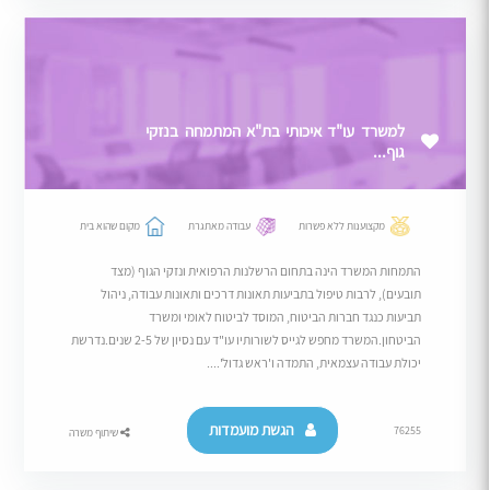
למשרד עו"ד איכותי בת"א המתמחה בנזקי
גוף...
מקצוענות ללא פשרות
עבודה מאתגרת
מקום שהוא בית
התמחות המשרד הינה בתחום הרשלנות הרפואית ונזקי הגוף (מצד
תובעים), לרבות טיפול בתביעות תאונות דרכים ותאונות עבודה, ניהול
תביעות כנגד חברות הביטוח, המוסד לביטוח לאומי ומשרד
הביטחון.המשרד מחפש לגייס לשורותיו עו"ד עם נסיון של 2-5 שנים.נדרשת
יכולת עבודה עצמאית, התמדה ו'ראש גדול'....
הגשת מועמדות
76255
שיתוף משרה