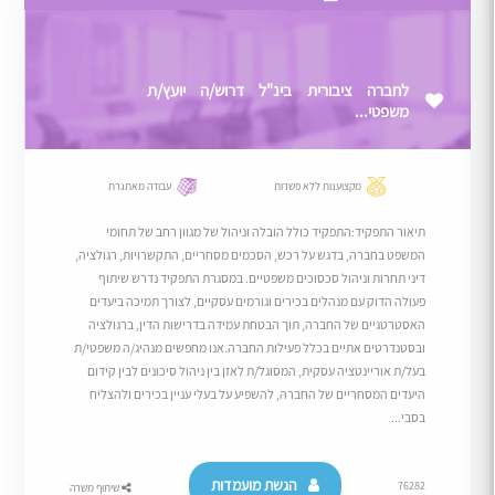
לחברה ציבורית בינ"ל דרוש/ה יועץ/ת
משפטי...
מקצוענות ללא פשרות
עבודה מאתגרת
תיאור התפקיד:התפקיד כולל הובלה וניהול של מגוון רחב של תחומי
המשפט בחברה, בדגש על רכש, הסכמים מסחריים, התקשרויות, רגולציה,
דיני תחרות וניהול סכסוכים משפטיים. במסגרת התפקיד נדרש שיתוף
פעולה הדוק עם מנהלים בכירים וגורמים עסקיים, לצורך תמיכה ביעדים
האסטרטגיים של החברה, תוך הבטחת עמידה בדרישות הדין, ברגולציה
ובסטנדרטים אתיים בכלל פעילות החברה.אנו מחפשים מנהיג/ה משפטי/ת
בעל/ת אוריינטציה עסקית, המסוגל/ת לאזן בין ניהול סיכונים לבין קידום
היעדים המסחריים של החברה, להשפיע על בעלי עניין בכירים ולהצליח
בסבי...
הגשת מועמדות
76282
שיתוף משרה