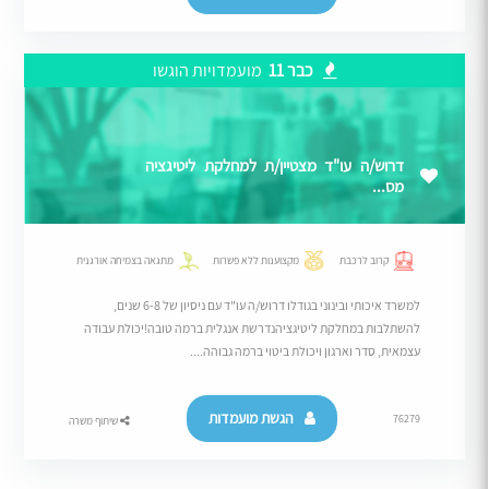
כבר 11
מועמדויות הוגשו
דרוש/ה עו"ד מצטיין/ת למחלקת ליטיגציה
מס...
קרוב לרכבת
מקצוענות ללא פשרות
מתגאה בצמיחה אורגנית
למשרד איכותי ובינוני בגודלו דרוש/ה עו"ד עם ניסיון של 6-8 שנים,
להשתלבות במחלקת ליטיגציהנדרשת אנגלית ברמה טובה!יכולת עבודה
עצמאית, סדר וארגון ויכולת ביטוי ברמה גבוהה....
הגשת מועמדות
76279
שיתוף משרה