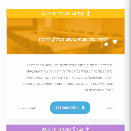
כבר 19
מועמדויות הוגשו
למשרד בעל מוניטין בתחום הנדל"ן, דרוש/ה
�...
למשרד בוטיק מוביל, דרוש/ה עו״ד בעל/ת ניסיון (אפשרי מהתמחות)
להשתלבות בתחום הנדל"ן בדגש על התחדשות עירוניתדרישות:ניסיון
(אפשרי מהתמחות) בתחום ההתחדשות העירוניתהבנה עסקית ויכולת
עבודה על מספר תיקים במקביליסודיות, אחריות ויחסי אנוש טוביםתנאים
מעולים למתאימים.ות...
הגשת מועמדות
76283
שיתוף משרה
כבר 5
מועמדויות הוגשו