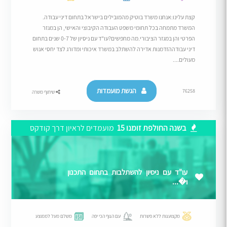
קצת עלינו:אנחנו משרד בוטיק מהמובילים בישראל בתחום דיני עבודה.
המשרד מתמחה בכל תחומי משפט העבודה הקיבוצי והאישי, הן במגזר
הפרטי והן במגזר הציבורי.מה מחפשים?עו"ד עם ניסיון של 0-7 שנים בתחום
דיני עבודההזדמנות אדירה להשתלב במשרד איכותי ומדורג לצד יחסי אנוש
מעולים....
הגשת מועמדות
76258
שיתוף משרה
בשנה החולפת זומנו 15
מועמדים לראיון דרך קודקס
עו"ד עם ניסיון להשתלבות בתחום התכנון
ו�...
מקצוענות ללא פשרות
עם הנוף הכי יפה
משלם מעל לממוצע