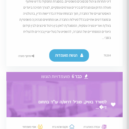
דיני תחרות וניהול סכסוכים משפטיים. במסגרת התפקיד נדרש שיתוף
פעולה הדוק עם מנהלים בכירים וגורמים עסקיים, לצורך תמיכה ביעדים
האסטרטגיים של החברה, תוך הבטחת עמידה בדרישות הדין, ברגולציה
ובסטנדרטים אתיים בכלל פעילות החברה.אנו מחפשים מנהיג/ה משפטי/ת
בעל/ת אוריינטציה עסקית, המסוגל/ת לאזן בין ניהול סיכונים לבין קידום
היעדים המסחריים של החברה, להשפיע על בעלי עניין בכירים ולהצליח
בסבי...
הגשת מועמדות
76264
שיתוף משרה
כבר 6
מועמדויות הוגשו
למשרד בוטיק, מוביל דרוש/ה עו"ד בתחום
די�...
עבודה מאתגרת
מקום שהוא בית
אופי משפחתי