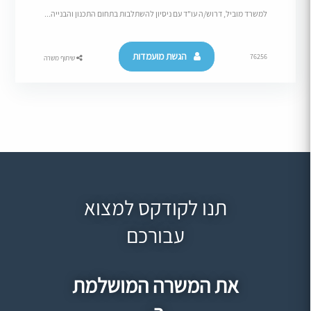
למשרד מוביל, דרוש/ה עו"ד עם ניסיון להשתלבות בתחום התכנון והבנייה...
הגשת מועמדות
76256
שיתוף משרה
תנו לקודקס למצוא
עבורכם
את המשרה המושלמת